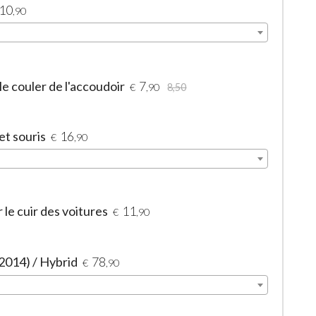
10
,90
le couler de l'accoudoir
7
€
,90
8,50
et souris
16
€
,90
le cuir des voitures
11
€
,90
-2014) / Hybrid
78
€
,90