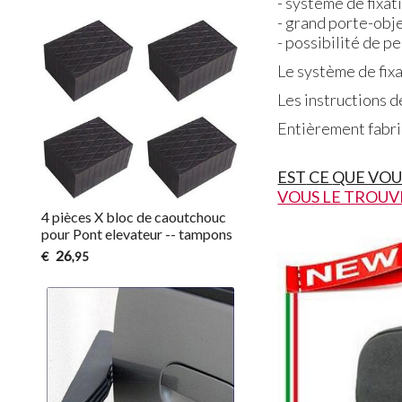
- système de fixat
- grand porte-obje
- possibilité de 
Le système de fixa
Les instructions d
Entièrement fabriq
EST
CE
QUE VOU
VOUS LE TROUV
4 pièces X bloc de caoutchouc
pour Pont elevateur -- tampons
26
€
,95