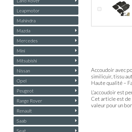
Land Rover
Leapmotor
Mahindra
Mazda
Mercedes
Mini
Mitsubishi
Accoudoir avec p
Nissan
similicuir, tissu
Opel
Haute qualité – Fa
Peugeot
L’accoudoir est p
Cet article est de
Range Rover
valeur pour un bon
Renault
Saab
Seat