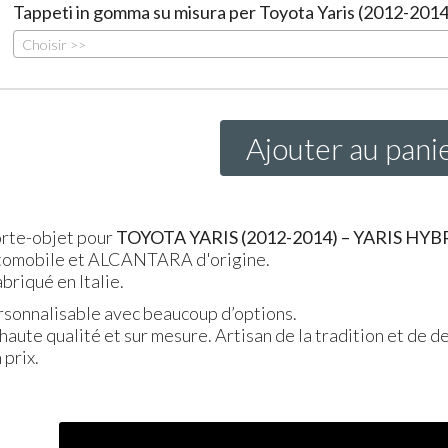
Tappeti in gomma su misura per Toyota Yaris (2012-2014
Choisir >>
Ajouter au pani
orte-objet pour
TOYOTA
YARIS
(2012-2014) –
YARIS
HYB
 automobile et ALCANTARA d'origine.
briqué en Italie.
ersonnalisable avec beaucoup d’options.
 haute qualité et sur mesure. Artisan de la tradition et de d
 prix.