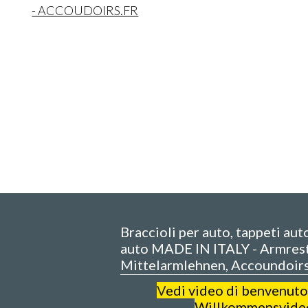
- ACCOUDOIRS.FR
Braccioli per auto, tappeti aut
auto MADE IN ITALY - Armrest
Mittelarmlehnen, Accoundoir
V
edi video di benvenuto
Willkommensvide