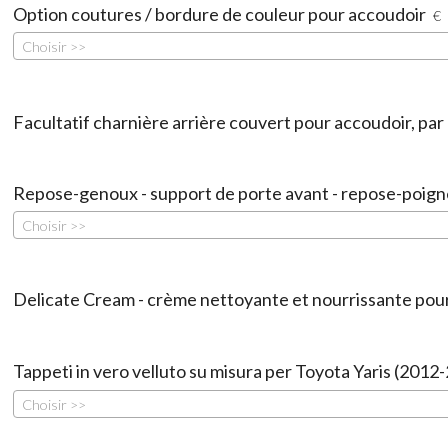
Option coutures / bordure de couleur pour accoudoir
€
Choisir >>
Facultatif charnière arrière couvert pour accoudoir, par 
Repose-genoux - support de porte avant - repose-poign
Choisir >>
Delicate Cream - crème nettoyante et nourrissante pour 
Tappeti in vero velluto su misura per Toyota Yaris (2012
Choisir >>