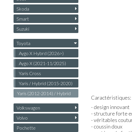
Skoda
Smart
Suzuki
Toyota
Aygo X Hybrd (2026>)
Aygo X (2021-11/2025)
Yaris Cross
Yaris / Hybrid (2015-2020)
Yaris (2012-2014) / Hybrid
Caractéristiques:
- design innovant
Volkswagen
- structure forte e
Volvo
- véritables coutu
- coussin doux
Pochette