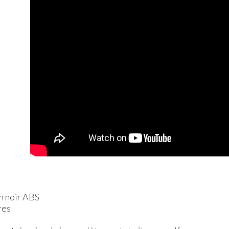
n noir
ABS
res