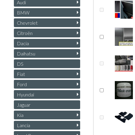
Audi
BMW
Chevrolet
Citroën
Dacia
Daihatsu
DS
Fiat
Ford
Hyundai
Jaguar
Kia
Lancia