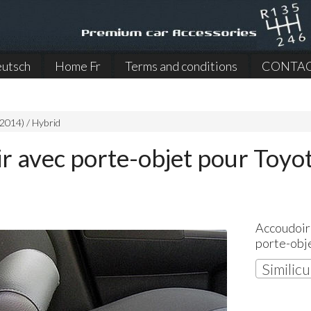
utsch
Home Fr
Terms and conditions
CONTA
2014) / Hybrid
r avec porte-objet pour Toyot
Accoudoir
porte-obj
Similicu