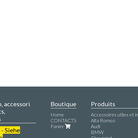
o, accessori
Boutique
Produits
s,
Home
Accessoires utiles et i
s
CONTACTS
Alfa Romeo
Panier
Audi
 - Siehe
BMW
o
Chevrolet