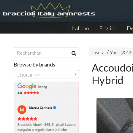
Italiano
English
De
Toyota
Yaris (2012-
Browse by brands
Accoudoi
Choisir >>
Hybrid