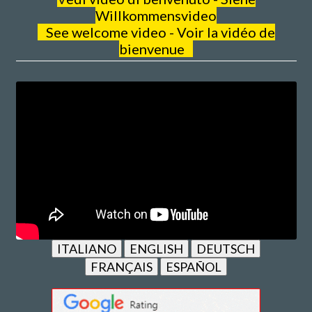
Willkommensvideo
See welcome video - Voir la vidéo de
bienvenue
ITALIANO
ENGLISH
DEUTSCH
FRANÇAIS
ESPAÑOL