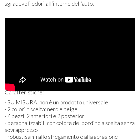
sgradevoli odori all’interno dell’auto.
Caratteristiche:
- SU
MISURA
, non è un prodotto universale
- 2 colori a scelta: nero e beige
- 4 pezzi, 2 anteriori e 2 posteriori
- personalizzabili con colore del bordino a scelta senza
sovrapprezzo
- robustissimi allo sfregamento e alla abrasione