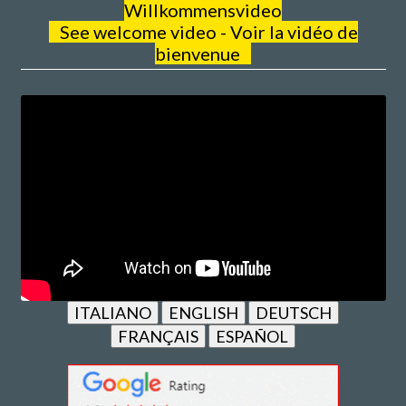
Willkommensvideo
See welcome video - Voir la vidéo de
bienvenue
ITALIANO
ENGLISH
DEUTSCH
FRANÇAIS
ESPAÑOL