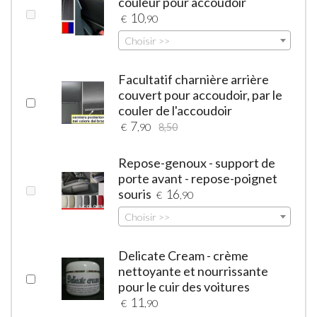
couleur pour accoudoir
10
€
,90
Choisir >>
Facultatif charnière arrière
couvert pour accoudoir, par le
couler de l'accoudoir
7
€
,90
8,50
Repose-genoux - support de
porte avant - repose-poignet
souris
16
€
,90
Choisir >>
Delicate Cream - crème
nettoyante et nourrissante
pour le cuir des voitures
11
€
,90