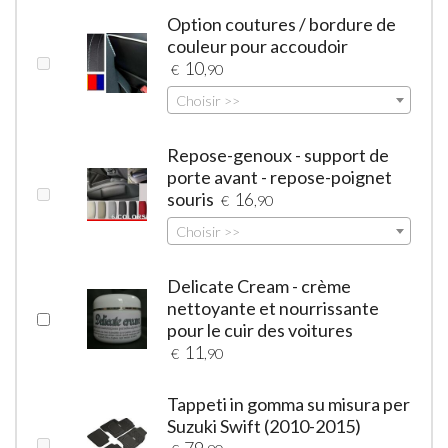
Option coutures / bordure de
couleur pour accoudoir
10
€
,90
Choisir >>
Repose-genoux - support de
porte avant - repose-poignet
souris
16
€
,90
Choisir >>
Delicate Cream - crème
nettoyante et nourrissante
pour le cuir des voitures
11
€
,90
Tappeti in gomma su misura per
Suzuki Swift (2010-2015)
79