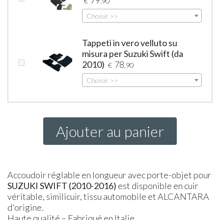
€
,90
Choisir >>
Tappeti in vero velluto su
misura per Suzuki Swift (da
2010)
78
€
,90
Choisir >>
Ajouter au panier
Accoudoir réglable en longueur avec porte-objet pour
SUZUKI
SWIFT
(2010-2016)
est disponible en cuir
véritable, similicuir, tissu automobile et ALCANTARA
d'origine.
Haute qualité – Fabriqué en Italie.