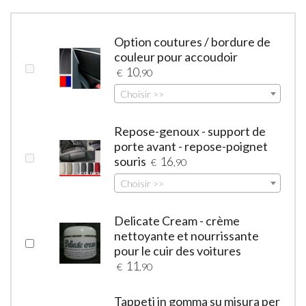
Option coutures / bordure de
couleur pour accoudoir
10
€
,90
Choisir >>
Repose-genoux - support de
porte avant - repose-poignet
souris
16
€
,90
Choisir >>
Delicate Cream - crème
nettoyante et nourrissante
pour le cuir des voitures
11
€
,90
Tappeti in gomma su misura per