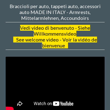
Braccioli per auto, tappeti auto, accessori
auto MADE IN ITALY - Armrests,
Mittelarmlehnen, Accoundoirs
V
edi video di benvenuto - Siehe
Willkommensvideo
See welcome video - Voir la vidéo de
bienvenue