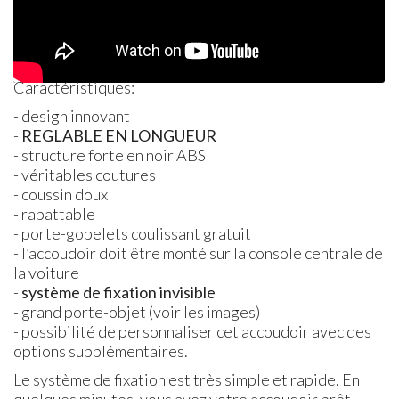
Caractéristiques:
- design innovant
-
REGLABLE
EN
LONGUEUR
- structure forte en noir
ABS
- véritables coutures
- coussin doux
- rabattable
- porte-gobelets coulissant gratuit
- l’accoudoir doit être monté sur la console centrale de
la voiture
-
système de fixation invisible
- grand porte-objet (voir les images)
- possibilité de personnaliser cet accoudoir avec des
options supplémentaires.
Le système de fixation est très simple et rapide. En
quelques minutes, vous avez votre accoudoir prêt