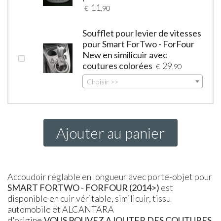
11
€
,90
Soufflet pour levier de vitesses
pour Smart ForTwo - ForFour
New en similicuir avec
coutures colorées
29
€
,90
Choisir >>
Ajouter au panier
Accoudoir réglable en longueur avec porte-objet pour
SMART FORTWO - FORFOUR (2014>)
est
disponible en cuir véritable, similicuir, tissu
automobile et ALCANTARA
d'origine.
VOUS POUVEZ AJOUTER DES COUTURES