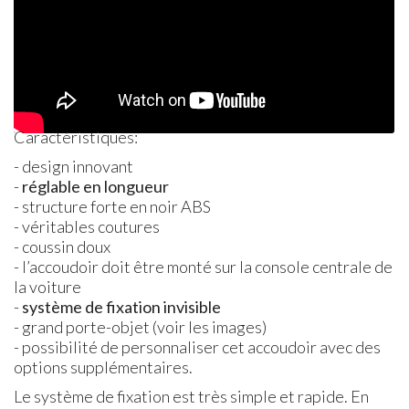
Caractéristiques:
- design innovant
-
réglable en longueur
- structure forte en noir ABS
- véritables coutures
- coussin doux
- l’accoudoir doit être monté sur la console centrale de
la voiture
-
système de fixation invisible
- grand porte-objet (voir les images)
- possibilité de personnaliser cet accoudoir avec des
options supplémentaires.
Le système de fixation est très simple et rapide. En