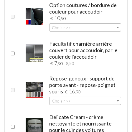
Option coutures / bordure de
couleur pour accoudoir
10
€
,90
Choisir >>
Facultatif charnière arrière
couvert pour accoudoir, par le
couler de l'accoudoir
7
€
,90
8,50
Repose-genoux - support de
porte avant - repose-poignet
souris
16
€
,90
Choisir >>
Delicate Cream - crème
nettoyante et nourrissante
pour le cuir des voitures