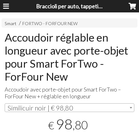
Braccioli per auto, tappeti auto, accessori auto MADE IN ITALY - Armrests, Mittelarmlehnen, Accoundoirs
Smart
FORTWO - FORFOUR NEW
Accoudoir réglable en
longueur avec porte-objet
pour Smart ForTwo -
ForFour New
Accoudoir avec porte-objet pour Smart ForTwo –
ForFour New + réglable en longueur
Similicuir noir | € 98,80
98
,80
€