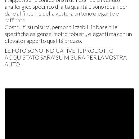
anallergico specifico di alta qualità e sono ideali per
dare all’interno della vettura un tono elegante e
raffinato.
Costruiti su misura, personalizzabili in base alle
specifiche esigenze, molto robusti, eleganti ma con un
elevato rapporto qualità prezzo.
LE
FOTO
SONO
INDICATIVE
, IL
PRODOTTO
ACQUISTATO
SARA’ SU
MISURA
PER
LA
VOSTRA
AUTO