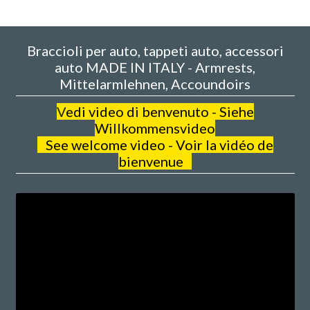
Braccioli per auto, tappeti auto, accessori
auto MADE IN ITALY - Armrests,
Mittelarmlehnen, Accoundoirs
V
edi video di benvenuto - Siehe
Willkommensvideo
See welcome video - Voir la vidéo de
bienvenue