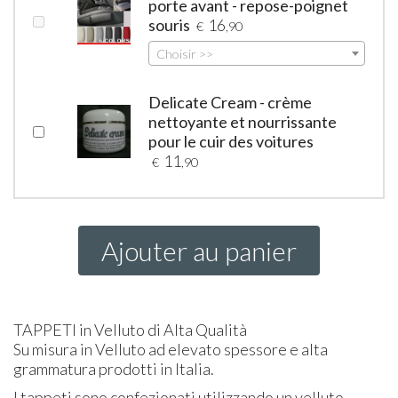
porte avant - repose-poignet
souris
16
€
,90
Choisir >>
Delicate Cream - crème
nettoyante et nourrissante
pour le cuir des voitures
11
€
,90
Ajouter au panier
TAPPETI
in Velluto di Alta Qualità
Su misura in Velluto ad elevato spessore e alta
grammatura prodotti in Italia.
I tappeti sono confezionati utilizzando un velluto