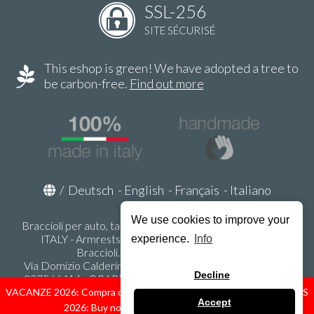
SSL-256
SITE SÉCURISÉ
This eshop is green! We have adopted a tree to
be carbon-free.
Find out more
/
Deutsch
-
English
-
Français
-
Italiano
We use cookies to improve your
Braccioli per auto, tappeti auto, accessori auto MADE IN
ITALY - Armrests, Mittelarmlehnen, Accoundoirs -
experience.
Info
Braccioli.it - P.Iva IT02178470353
Via Domizio Calderini 8 int. 1 - 37131 Verona (VR) - Italy -
Decline
337566414 - ORARI UFFICIO 9:00-12:00, 15:00-18:00,
LUNEDI' - VENERDI' -
info@braccioli-italy-armrests.com
VACANZE 2026: Compra ora spediremo dal 31 Agosto! — HOLIDAYS
Accept
2026: Buy now, we ship from August 31st!
Ecommerce creato con
Scontrino.com