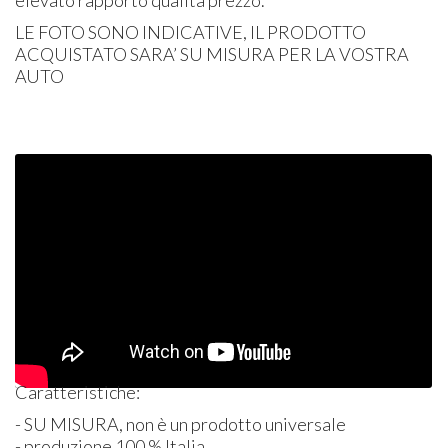
elevato rapporto qualità prezzo.
LE
FOTO
SONO
INDICATIVE
, IL
PRODOTTO
ACQUISTATO
SARA’ SU
MISURA
PER
LA
VOSTRA
AUTO
Caratteristiche:
- SU
MISURA
, non è un prodotto universale
- produzione 100 % Italia