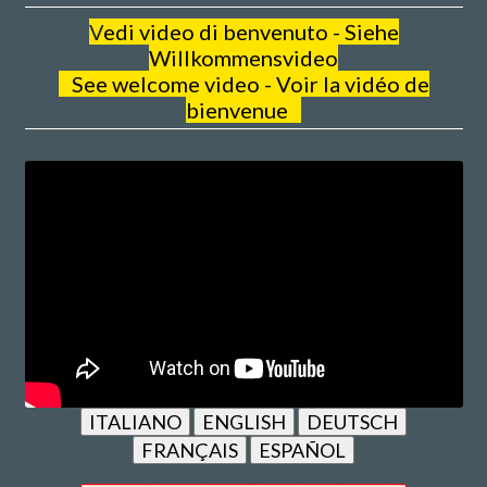
V
edi video di benvenuto - Siehe
Willkommensvideo
See welcome video - Voir la vidéo de
bienvenue
ITALIANO
ENGLISH
DEUTSCH
FRANÇAIS
ESPAÑOL