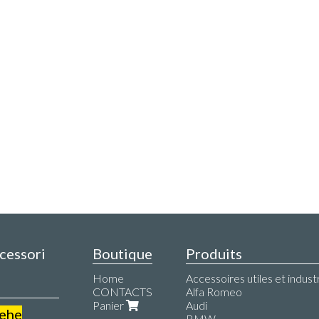
ccessori
Boutique
Produits
Home
Accessoires utiles et industr
CONTACTS
Alfa Romeo
Panier
Audi
iehe
BMW