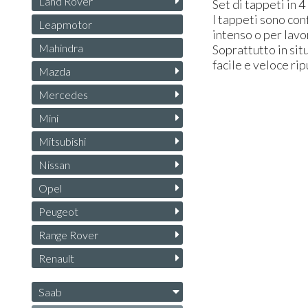
Land Rover
Set di tappeti in 4
I tappeti sono con
Leapmotor
intenso o per lavo
Mahindra
Soprattutto in sit
facile e veloce ri
Mazda
Mercedes
Mini
Mitsubishi
Nissan
Opel
Peugeot
Range Rover
Renault
Saab