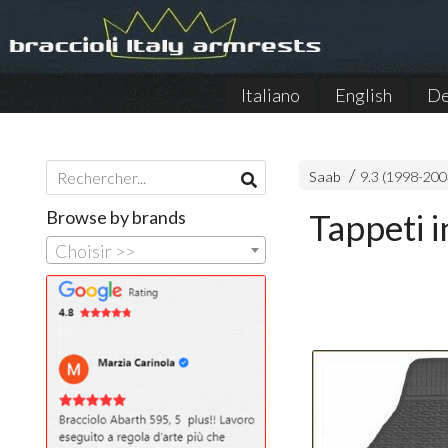
Italiano
English
De
Saab
9.3 (1998-200
Browse by brands
Tappeti 
Choisir >>