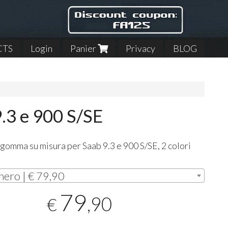
CTS
Login
Panier
Privacy
BLOG
.3 e 900 S/SE
 gomma su misura per Saab 9.3 e 900 S/SE, 2 colori
i
nero | € 79,90
79
,90
€