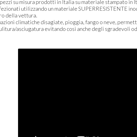
 pezzi su misura prodotti in Italia su materiale stampato in It
fezionati utilizzando un materiale
SUPER
RESISTENTE
inod
ro della vettura.
uazioni climatiche disagiate, pioggia, fango o neve, permett
pulitura/asciugatura evitando così anche degli sgradevoli odo