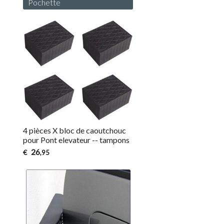
Pochette
4 pièces X bloc de caoutchouc
pour Pont elevateur -- tampons
26
€
,95