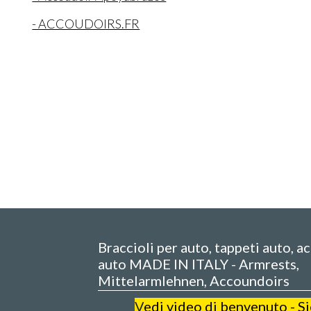
- ACCOUDOIRS.FR
Braccioli per auto, tappeti auto, a
auto MADE IN ITALY - Armrests,
Mittelarmlehnen, Accoundoirs
V
edi video di benvenuto - S