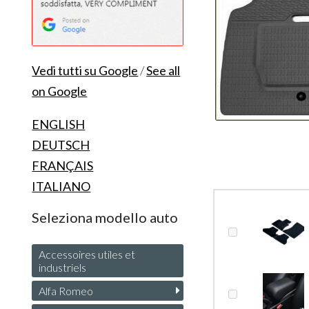
Vedi tutti su Google
/
See all
on Google
ENGLISH
DEUTSCH
FRANÇAIS
ITALIANO
Seleziona modello auto
Accessoires utiles et
industriels
Alfa Romeo