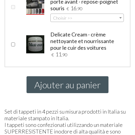
porte avant - repose-poignet
souris
16
€
,90
Choisir >>
Delicate Cream - crème
nettoyante et nourrissante
pour le cuir des voitures
11
€
,90
Ajouter au panier
Set di tappeti in 4 pezzi su misura prodotti in Italia su
materiale stampato in Italia.
I tappeti sono confezionati utilizzando un materiale
SUPER
RESISTENTE
inodore di alta qualità e sono