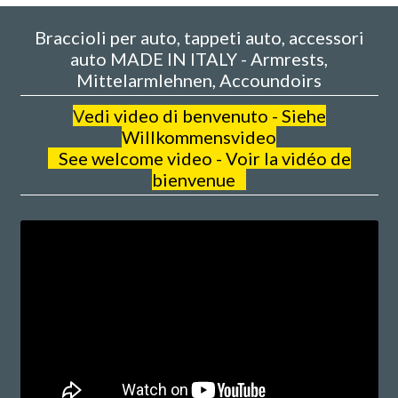
Braccioli per auto, tappeti auto, accessori
auto MADE IN ITALY - Armrests,
Mittelarmlehnen, Accoundoirs
V
edi video di benvenuto - Siehe
Willkommensvideo
See welcome video - Voir la vidéo de
bienvenue