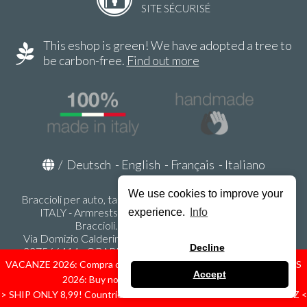
SITE SÉCURISÉ
This eshop is green! We have adopted a tree to
be carbon-free.
Find out more
/
Deutsch
-
English
-
Français
-
Italiano
We use cookies to improve your
Braccioli per auto, tappeti auto, accessori auto MADE IN
ITALY - Armrests, Mittelarmlehnen, Accoundoirs -
experience.
Info
Braccioli.it - P.Iva IT02178470353
Via Domizio Calderini 8 int. 1 - 37131 Verona (VR) - Italy -
Decline
337566414 - ORARI UFFICIO 9:00-12:00, 15:00-18:00,
LUNEDI' - VENERDI' -
info@braccioli-italy-armrests.com
VACANZE 2026: Compra ora spediremo dal 31 Agosto! — HOLIDAYS
Accept
2026: Buy now, we ship from August 31st!
Ecommerce creato con
Scontrino.com
> SHIP ONLY 8,99! Countries: IT - D - FR - A - NL - B - ES - PL - LU - CZ <