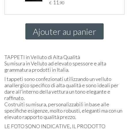
11
€
,90
Ajouter au panier
TAPPETI
in Velluto di Alta Qualità
Su misura in Velluto ad elevato spessore e alta
grammatura prodotti in Italia.
I tappeti sono confezionati utilizzando un velluto
anallergico specifico di alta qualità e sono ideali per
dare all’interno della vettura un tono elegante e
raffinato.
Costruiti su misura, personalizzabili in base alle
specifiche esigenze, molto robusti, eleganti ma con un
elevato rapporto qualità prezzo.
LE
FOTO
SONO
INDICATIVE
, IL
PRODOTTO