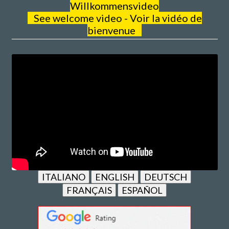
Willkommensvideo
See welcome video - Voir la vidéo de
bienvenue
ITALIANO
ENGLISH
DEUTSCH
FRANÇAIS
ESPAÑOL