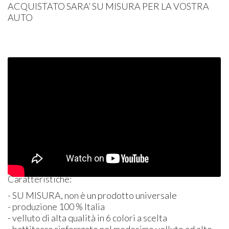
ACQUISTATO
SARA’ SU
MISURA
PER
LA
VOSTRA
AUTO
Caratteristiche:
- SU
MISURA
, non è un prodotto universale
- produzione 100 % Italia
- velluto di alta qualità in 6 colori a scelta