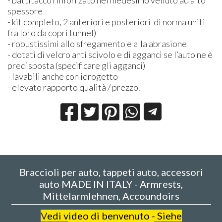
- battitacco rinforrzato nel medesimo velluto ad alto
spessore
- kit completo, 2 anteriori e posteriori di norma uniti
fra loro da copri tunnel)
- robustissimi allo sfregamento e alla abrasione
- dotati di velcro anti scivolo e di agganci se l’auto ne è
predisposta (specificare gli agganci)
- lavabili anche con idrogetto
- elevato rapporto qualità / prezzo.
Braccioli per auto, tappeti auto, accessori
auto MADE IN ITALY - Armrests,
Mittelarmlehnen, Accoundoirs
V
edi video di benvenuto - Siehe