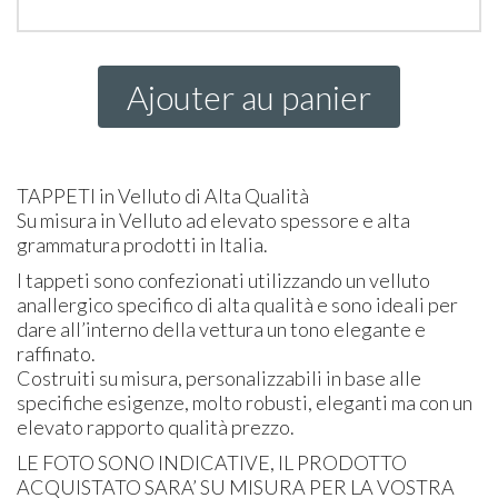
Ajouter au panier
TAPPETI
in Velluto di Alta Qualità
Su misura in Velluto ad elevato spessore e alta
grammatura prodotti in Italia.
I tappeti sono confezionati utilizzando un velluto
anallergico specifico di alta qualità e sono ideali per
dare all’interno della vettura un tono elegante e
raffinato.
Costruiti su misura, personalizzabili in base alle
specifiche esigenze, molto robusti, eleganti ma con un
elevato rapporto qualità prezzo.
LE
FOTO
SONO
INDICATIVE
, IL
PRODOTTO
ACQUISTATO
SARA’ SU
MISURA
PER
LA
VOSTRA