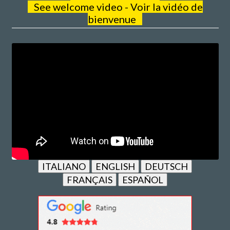
See welcome video - Voir la vidéo de
bienvenue
ITALIANO
ENGLISH
DEUTSCH
FRANÇAIS
ESPAÑOL