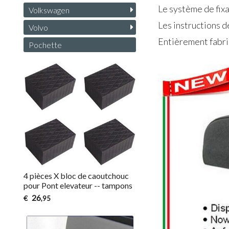
Le système de fixa
Volkswagen
Les instructions d
Volvo
Entièrement fabriq
Pochette
4 pièces X bloc de caoutchouc
pour Pont elevateur -- tampons
26
€
,95