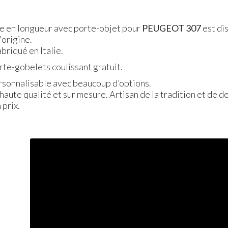
e en longueur avec porte-objet pour
PEUGEOT
307
est dis
origine.
briqué en Italie.
orte-gobelets coulissant gratuit.
ersonnalisable avec beaucoup d’options.
 haute qualité et sur mesure. Artisan de la tradition et de d
 prix.