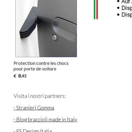
Protection contre les chocs
pour porte de voiture
8
€
,45
Visita i nostri partners:
- Stranieri Gomma
- Blog braccioli made in Italy
- FS Design Italia