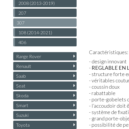
2008 (2013-2019)
207
307
108 (2014-2021)
406
Caractéristiques:
Range Rover
- design innovant
Renault
-
REGLABLE
EN
- structure forte e
Saab
- véritables coutu
Seat
- coussin doux
- rabattable
Skoda
- porte-gobelets c
Smart
- l’accoudoir doit
- système de fixat
Suzuki
- grand porte-obje
- possibilité de 
Toyota