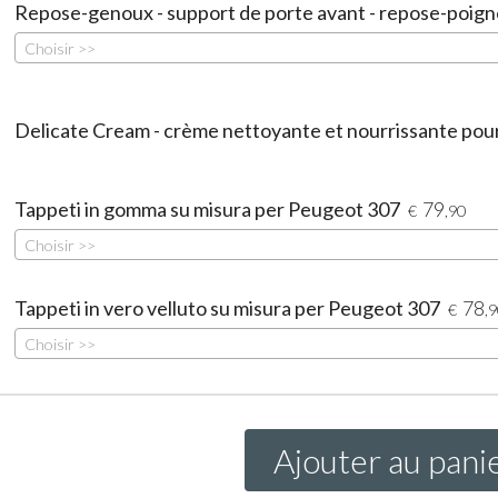
Repose-genoux - support de porte avant - repose-poign
Choisir >>
Delicate Cream - crème nettoyante et nourrissante pour 
Tappeti in gomma su misura per Peugeot 307
79
€
,90
Choisir >>
Tappeti in vero velluto su misura per Peugeot 307
78
€
,
Choisir >>
Ajouter au pani