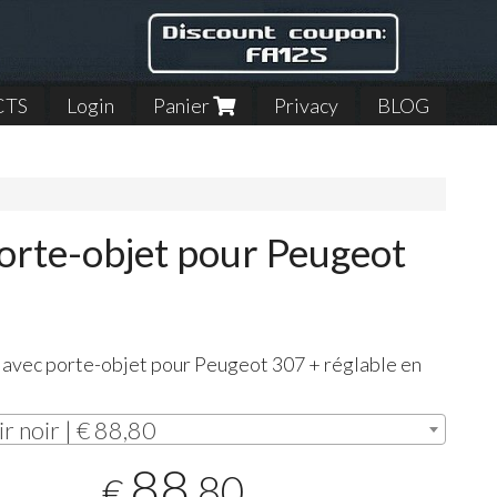
CTS
Login
Panier
Privacy
BLOG
porte-objet pour Peugeot
 avec porte-objet pour Peugeot 307 + réglable en
ir noir | € 88,80
88
,80
€