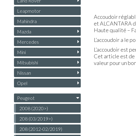
Land Rover
Leapmotor
Accoudoir réglabl
Mahindra
et ALCANTARA d'
Haute qualité – Fa
Mazda
L’accoudoir a le p
Mercedes
L’accoudoir est p
Mini
Cet article est de
Mitsubishi
valeur pour un bon
Nissan
Opel
Peugeot
2008 (2020>)
208 (03/2019>)
208 (2012-02/2019)