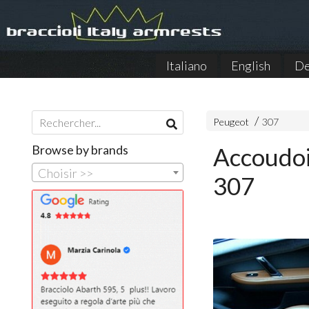
Italiano
English
De
Peugeot
307
Browse by brands
Accoudoi
Choisir >>
307