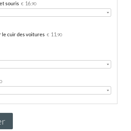
et souris
16
€
,90
le cuir des voitures
11
€
,90
90
er