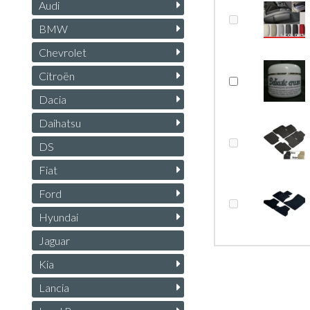
Audi
BMW
Chevrolet
Citroën
Dacia
Daihatsu
DS
Fiat
Ford
Hyundai
Jaguar
Kia
Lancia