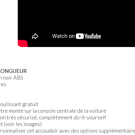
LONGUEUR
n noir
ABS
res
oulissant gratuit
 être monté sur la console centrale de la voiture
ion très sécurisé, complètement do-it-yourself
t (voir les images)
personnaliser cet accoudoir avec des options supplémentaire