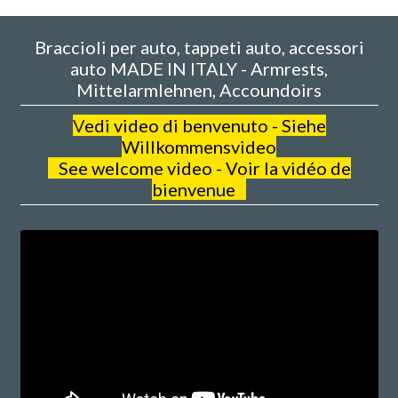
Braccioli per auto, tappeti auto, accessori
auto MADE IN ITALY - Armrests,
Mittelarmlehnen, Accoundoirs
V
edi video di benvenuto - Siehe
Willkommensvideo
See welcome video - Voir la vidéo de
bienvenue