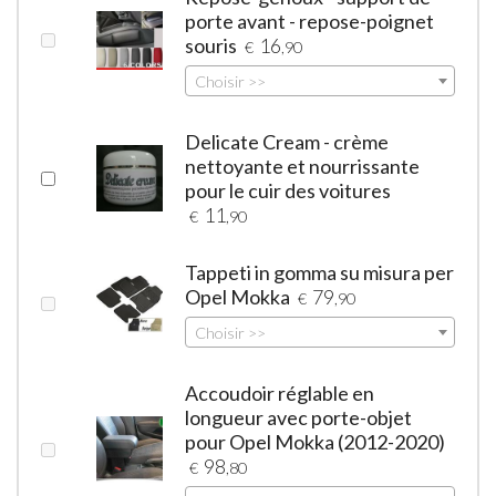
porte avant - repose-poignet
souris
16
€
,90
Choisir >>
Delicate Cream - crème
nettoyante et nourrissante
pour le cuir des voitures
11
€
,90
Tappeti in gomma su misura per
Opel Mokka
79
€
,90
Choisir >>
Accoudoir réglable en
longueur avec porte-objet
pour Opel Mokka (2012-2020)
98
€
,80