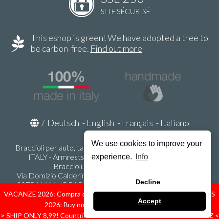
SITE SÉCURISÉ
This eshop is green! We have adopted a tree to
be carbon-free.
Find out more
/
Deutsch
-
English
-
Français
-
Italiano
We use cookies to improve your
Braccioli per auto, tappeti auto, accessori auto MADE IN
ITALY - Armrests, Mittelarmlehnen, Accoundoirs -
experience.
Info
Braccioli.it - P.Iva IT02178470353
Via Domizio Calderini 8 int. 1 - 37131 Verona (VR) - Italy -
Decline
337566414 - ORARI UFFICIO 9:00-12:00, 15:00-18:00,
LUNEDI' - VENERDI' -
info@braccioli-italy-armrests.com
VACANZE 2026: Compra ora spediremo dal 31 Agosto! — HOLIDAYS
Accept
2026: Buy now, we ship from August 31st!
Ecommerce creato con
Scontrino.com
> SHIP ONLY 8,99! Countries: IT - D - FR - A - NL - B - ES - PL - LU - CZ <