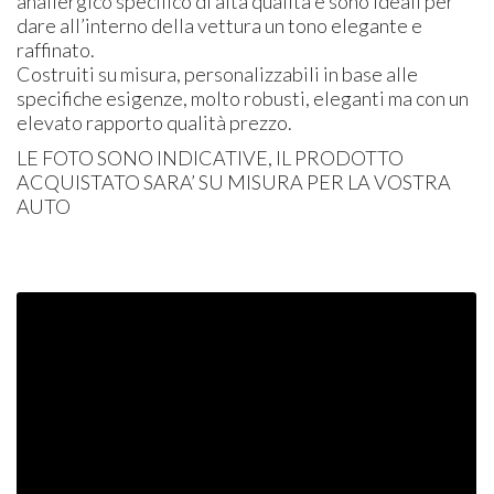
anallergico specifico di alta qualità e sono ideali per
dare all’interno della vettura un tono elegante e
raffinato.
Costruiti su misura, personalizzabili in base alle
specifiche esigenze, molto robusti, eleganti ma con un
elevato rapporto qualità prezzo.
LE
FOTO
SONO
INDICATIVE
, IL
PRODOTTO
ACQUISTATO
SARA’ SU
MISURA
PER
LA
VOSTRA
AUTO