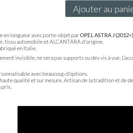
Ajouter au pani
e en longueur avec porte-objet par
OPEL
ASTRA
J (2012>
cuir, tissu automobile et ALCANTARA d'origine.
briqué en Italie.
ent invisible, ne sera pas supports ou des vis à vue. L’ac
ersonnalisable avec beaucoup d’options.
 haute qualité et sur mesure. Artisan de la tradition et de d
 prix.