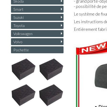
- grand porte-obje
Skoda
- possibilité de 
Smart
Le système de fixa
Suzuki
Les instructions d
Toyota
Entièrement fabriq
Volkswagen
Volvo
Pochette