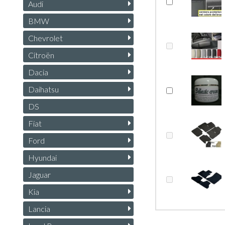
Audi
BMW
Chevrolet
Citroën
Dacia
Daihatsu
DS
Fiat
Ford
Hyundai
Jaguar
Kia
Lancia