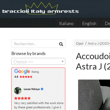
Italiano
English
De
Opel
Astra J (2010
Browse by brands
Accoudoi
Choisir >>
Astra J 