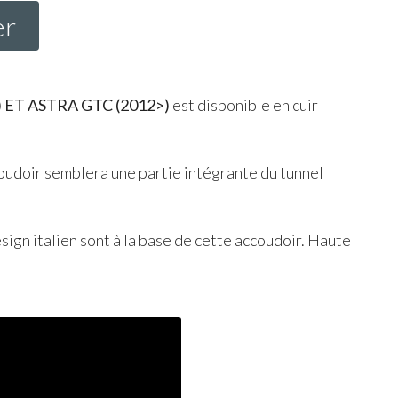
er
) ET
ASTRA
GTC
(2012>)
est disponible en cuir
coudoir semblera une partie intégrante du tunnel
esign italien sont à la base de cette accoudoir. Haute