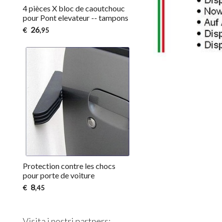
4 pièces X bloc de caoutchouc
pour Pont elevateur -- tampons
26
€
,95
Protection contre les chocs
pour porte de voiture
8
€
,45
Visita i nostri partners: