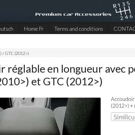
utsch
Home Fr
Terms and conditions
CONTA
>) / GTC (2012>)
r réglable en longueur avec p
(2010>) et GTC (2012>)
Accoudoir 
(2012>) + 
Similicu