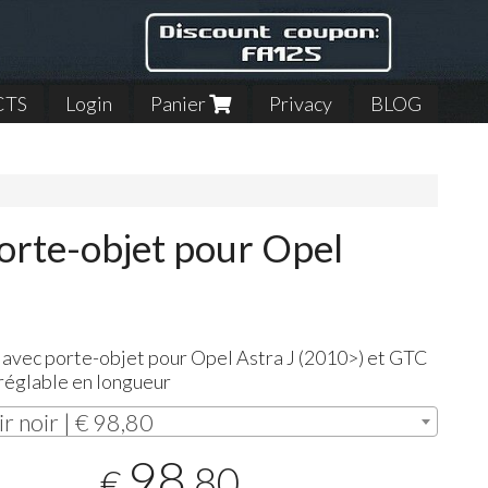
CTS
Login
Panier
Privacy
BLOG
orte-objet pour Opel
avec porte-objet pour Opel Astra J (2010>) et
GTC
réglable en longueur
ir noir | € 98,80
98
,80
€