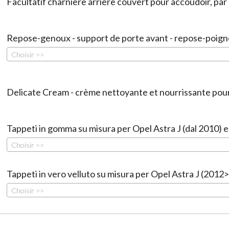
Facultatif charnière arrière couvert pour accoudoir, par 
Repose-genoux - support de porte avant - repose-poign
Choisir >>
Delicate Cream - crème nettoyante et nourrissante pour 
Tappeti in gomma su misura per Opel Astra J (dal 2010) 
Choisir >>
Tappeti in vero velluto su misura per Opel Astra J (2012
Choisir >>