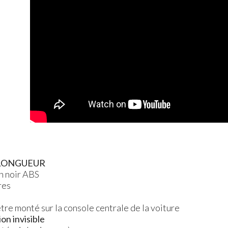
LONGUEUR
n noir
ABS
res
 être monté sur la console centrale de la voiture
on invisible