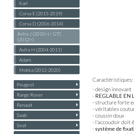
Karl
Corsa E (2015-2019)
Corsa D (2006-2014)
Astra J (2010>) / GTC
(2012>)
Astra H (2004-2011)
Adam
Mokka (2012-2020)
Caractéristiques:
Peugeot
- design innovant
Range Rover
-
REGLABLE
EN
- structure forte e
Renault
- véritables coutu
Saab
- coussin doux
- l’accoudoir doit
Seat
-
système de fixati