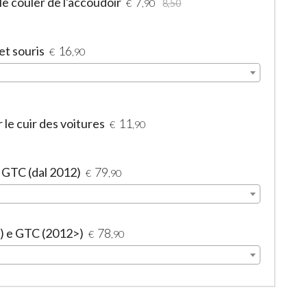
le couler de l'accoudoir
7
€
,90
8,50
et souris
16
€
,90
le cuir des voitures
11
€
,90
e GTC (dal 2012)
79
€
,90
>) e GTC (2012>)
78
€
,90