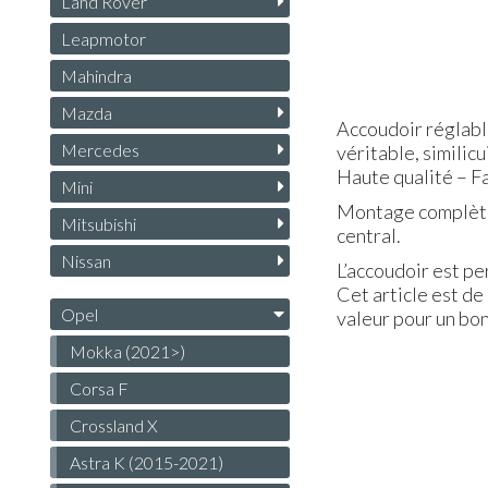
Land Rover
Leapmotor
Mahindra
Mazda
Accoudoir réglabl
Mercedes
véritable, simili
Haute qualité – Fa
Mini
Montage complètem
Mitsubishi
central.
Nissan
L’accoudoir est p
Cet article est de
Opel
valeur pour un bon
Mokka (2021>)
Corsa F
Crossland X
Astra K (2015-2021)