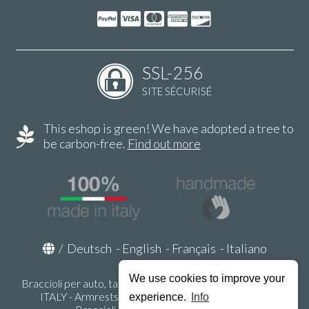
SSL-256
SITE SÉCURISÉ
This eshop is green! We have adopted a tree to
be carbon-free.
Find out more
/
Deutsch
-
English
-
Français
-
Italiano
We use cookies to improve your
Braccioli per auto, tappeti auto, accessori auto MADE IN
ITALY - Armrests, Mittelarmlehnen, Accoundoirs -
experience.
Info