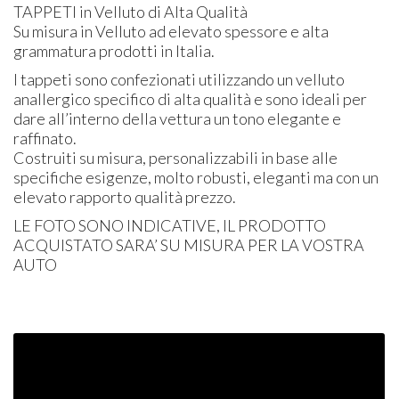
TAPPETI
in Velluto di Alta Qualità
Su misura in Velluto ad elevato spessore e alta
grammatura prodotti in Italia.
I tappeti sono confezionati utilizzando un velluto
anallergico specifico di alta qualità e sono ideali per
dare all’interno della vettura un tono elegante e
raffinato.
Costruiti su misura, personalizzabili in base alle
specifiche esigenze, molto robusti, eleganti ma con un
elevato rapporto qualità prezzo.
LE
FOTO
SONO
INDICATIVE
, IL
PRODOTTO
ACQUISTATO
SARA’ SU
MISURA
PER
LA
VOSTRA
AUTO