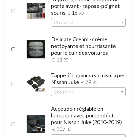
porte avant - repose-poignet
souris
16
€
,90
Choisir >>
Delicate Cream - crème
nettoyante et nourrissante
pour le cuir des voitures
11
€
,90
Tappeti in gomma su misura per
Nissan Juke
79
€
,90
Choisir >>
Accoudoir réglable en
longueur avec porte-objet
pour Nissan Juke (2010-2019)
107
€
,80