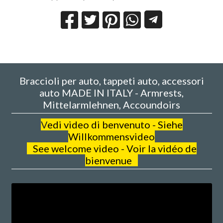
Braccioli per auto, tappeti auto, accessori
auto MADE IN ITALY - Armrests,
Mittelarmlehnen, Accoundoirs
V
edi video di benvenuto - Siehe
Willkommensvideo
See welcome video - Voir la vidéo de
bienvenue