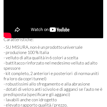
Caratteristiche:
- SU
MISURA
, non è un prodotto universale
- produzione 100 % Italia
- velluto di alta qualità in 6 colori a scelta
- battitacco rinforzato nel medesimo velluto ad alto
spessore
- kit completo, 2 anteriori e posteriori di norma uniti
fra loro da copri tunnel)
- robustissimi allo sfregamento e alla abrasione
- dotati di velcro anti scivolo e di agganci se l’auto ne è
predisposta (specificare gli agganci)
- lavabili anche con idrogetto
- elevato rapporto qualità / prezzo.