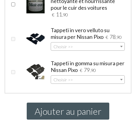
nettoyante et nourrissante
pour le cuir des voitures
11
€
,90
Tappeti in vero velluto su
misura per Nissan Pixo
78
€
,90
Choisir >>
Tappeti in gomma su misura per
Nissan Pixo
79
€
,90
Choisir >>
Ajouter au panier