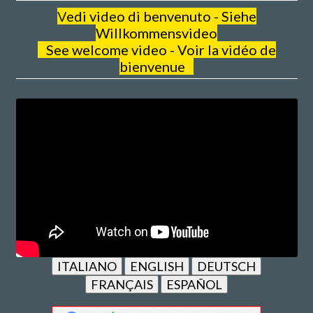
V
edi video di benvenuto - Siehe
Willkommensvideo
See welcome video - Voir la vidéo de
bienvenue
ITALIANO
ENGLISH
DEUTSCH
FRANÇAIS
ESPAÑOL