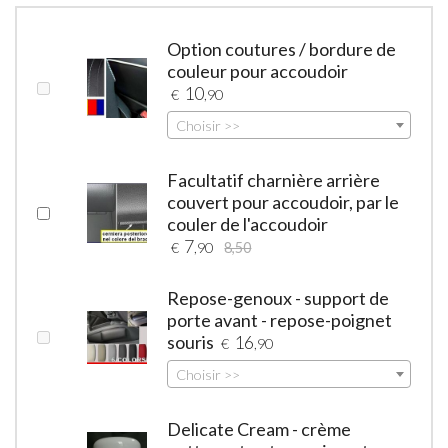
Option coutures / bordure de
couleur pour accoudoir
10
€
,90
Choisir >>
Facultatif charnière arrière
couvert pour accoudoir, par le
couler de l'accoudoir
7
€
,90
8,50
Repose-genoux - support de
porte avant - repose-poignet
souris
16
€
,90
Choisir >>
Delicate Cream - crème