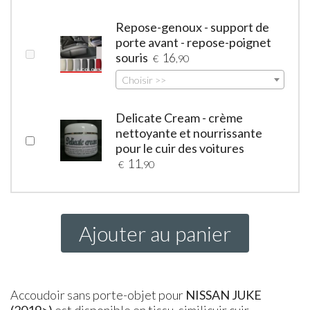
Repose-genoux - support de
porte avant - repose-poignet
souris
16
€
,90
Choisir >>
Delicate Cream - crème
nettoyante et nourrissante
pour le cuir des voitures
11
€
,90
Ajouter au panier
Accoudoir sans porte-objet pour
NISSAN JUKE
(2019>)
est disponible en tissu, similicuir cuir