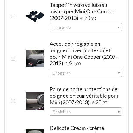
Tappeti in vero velluto su
misura per Mini One Cooper
(2007-2013)
78
€
,90
Choisir >>
Accoudoir réglable en
longueur avec porte-objet
pour Mini One Cooper (2007-
2013)
91
€
,80
Choisir >>
Paire de porte protections de
poignée en cuir véritable pour
Mini (2007-2013)
25
€
,90
Choisir >>
Delicate Cream - crème