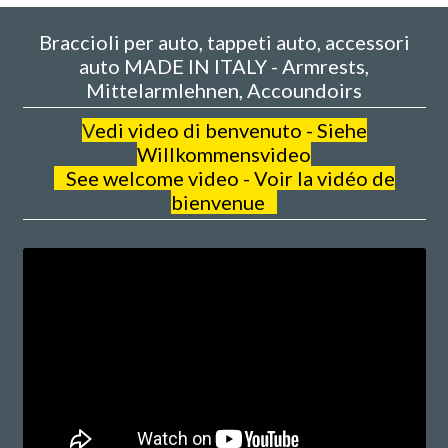
Braccioli per auto, tappeti auto, accessori
auto MADE IN ITALY - Armrests,
Mittelarmlehnen, Accoundoirs
V
edi video di benvenuto - Siehe
Willkommensvideo
See welcome video - Voir la vidéo de
bienvenue