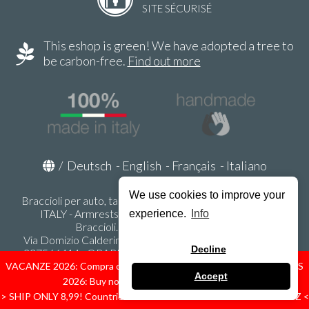
SITE SÉCURISÉ
This eshop is green! We have adopted a tree to
be carbon-free.
Find out more
/
Deutsch
-
English
-
Français
-
Italiano
We use cookies to improve your
Braccioli per auto, tappeti auto, accessori auto MADE IN
ITALY - Armrests, Mittelarmlehnen, Accoundoirs -
experience.
Info
Braccioli.it - P.Iva IT02178470353
Via Domizio Calderini 8 int. 1 - 37131 Verona (VR) - Italy -
Decline
337566414 - ORARI UFFICIO 9:00-12:00, 15:00-18:00,
LUNEDI' - VENERDI' -
info@braccioli-italy-armrests.com
VACANZE 2026: Compra ora spediremo dal 31 Agosto! — HOLIDAYS
Accept
2026: Buy now, we ship from August 31st!
Ecommerce creato con
Scontrino.com
> SHIP ONLY 8,99! Countries: IT - D - FR - A - NL - B - ES - PL - LU - CZ <