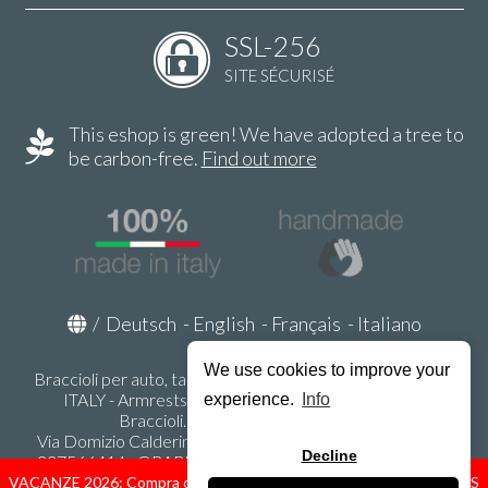
SSL-256
SITE SÉCURISÉ
This eshop is green! We have adopted a tree to
be carbon-free.
Find out more
/
Deutsch
-
English
-
Français
-
Italiano
We use cookies to improve your
Braccioli per auto, tappeti auto, accessori auto MADE IN
ITALY - Armrests, Mittelarmlehnen, Accoundoirs -
experience.
Info
Braccioli.it - P.Iva IT02178470353
Via Domizio Calderini 8 int. 1 - 37131 Verona (VR) - Italy -
Decline
337566414 - ORARI UFFICIO 9:00-12:00, 15:00-18:00,
LUNEDI' - VENERDI' -
info@braccioli-italy-armrests.com
VACANZE 2026: Compra ora spediremo dal 31 Agosto! — HOLIDAYS