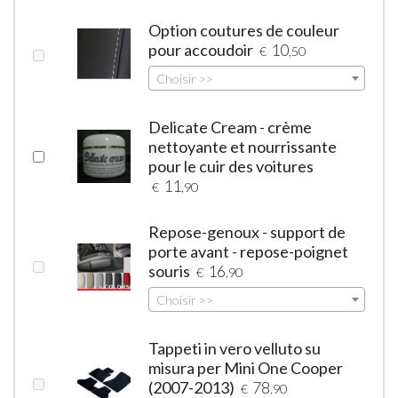
Option coutures de couleur
pour accoudoir
10
€
,50
Choisir >>
Delicate Cream - crème
nettoyante et nourrissante
pour le cuir des voitures
11
€
,90
Repose-genoux - support de
porte avant - repose-poignet
souris
16
€
,90
Choisir >>
Tappeti in vero velluto su
misura per Mini One Cooper
(2007-2013)
78
€
,90