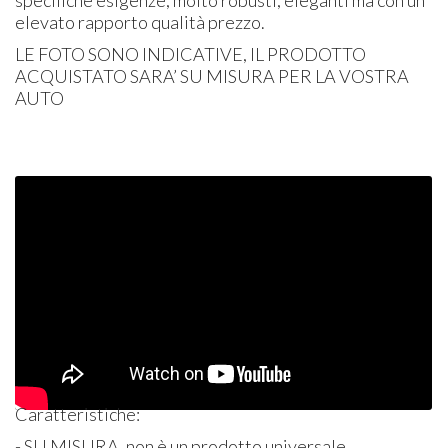
specifiche esigenze, molto robusti, eleganti ma con un
elevato rapporto qualità prezzo.
LE
FOTO
SONO
INDICATIVE
, IL
PRODOTTO
ACQUISTATO
SARA’ SU
MISURA
PER
LA
VOSTRA
AUTO
Caratteristiche:
- SU
MISURA
, non è un prodotto universale