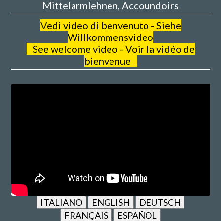
Mittelarmlehnen, Accoundoirs
V
edi video di benvenuto - Siehe
Willkommensvideo
See welcome video - Voir la vidéo de
bienvenue
ITALIANO
ENGLISH
DEUTSCH
FRANÇAIS
ESPAÑOL