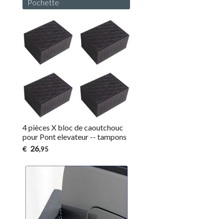
Pochette
4 pièces X bloc de caoutchouc
pour Pont elevateur -- tampons
26
€
,95