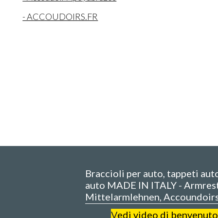
- ACCOUDOIRS.FR
Braccioli per auto, tappeti aut
auto MADE IN ITALY - Armrest
Mittelarmlehnen, Accoundoir
V
edi video di benvenuto