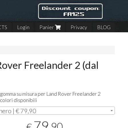
CTS
Login
Panier
Privacy
BLOG
over Freelander 2 (dal
n gomma su misura per Land Rover Freelander 2
colori disponibili
nero | € 79,90
79
,90
€