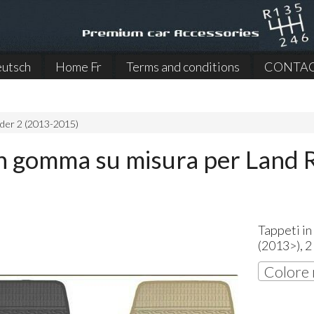
utsch
Home Fr
Terms and conditions
CONTA
der 2 (2013-2015)
in gomma su misura per Land R
Tappeti i
(2013>), 2 
Colore 