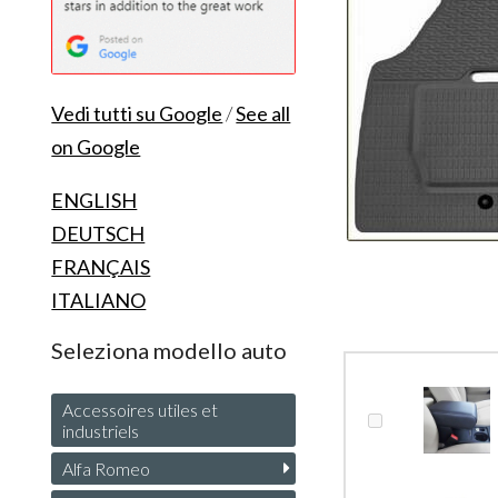
Vedi tutti su Google
/
See all
on Google
ENGLISH
DEUTSCH
FRANÇAIS
ITALIANO
Seleziona modello auto
Accessoires utiles et
industriels
Alfa Romeo