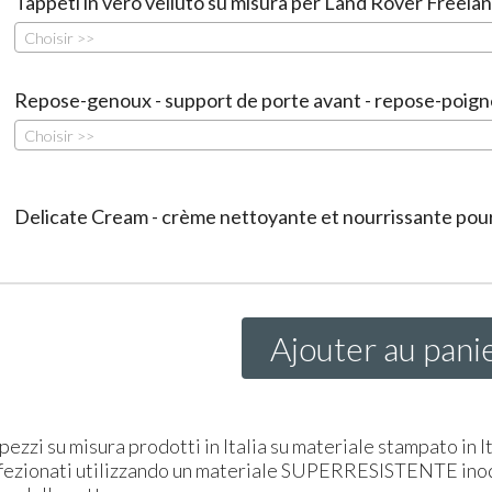
Tappeti in vero velluto su misura per Land Rover Freelan
Choisir >>
Repose-genoux - support de porte avant - repose-poign
Choisir >>
Delicate Cream - crème nettoyante et nourrissante pour 
Ajouter au pani
 pezzi su misura prodotti in Italia su materiale stampato in It
fezionati utilizzando un materiale
SUPER
RESISTENTE
inod