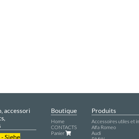
o, accessori
Boutique
Produits
s,
Home
Accessoires utiles et i
s
CONTACTS
Alfa Romeo
Panier
Audi
 - Siehe
BMW