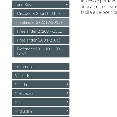
intenso o per lavo
Land Rover
Soprattutto in sit
facile e veloce ri
Discovery Sport (2015>)
Freelander 2 (2013-2015)
Freelander 2 (2007-2012)
Freelander (2001-2006)
Defender 90 - 110 - 130
L663
Leapmotor
Mahindra
Mazda
Mercedes
Mini
Mitsubishi