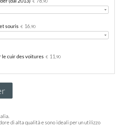
der (dal 2013)
78
€
,90
et souris
16
€
,90
le cuir des voitures
11
€
,90
er
alia.
ore di alta qualità e sono ideali per un utilizzo