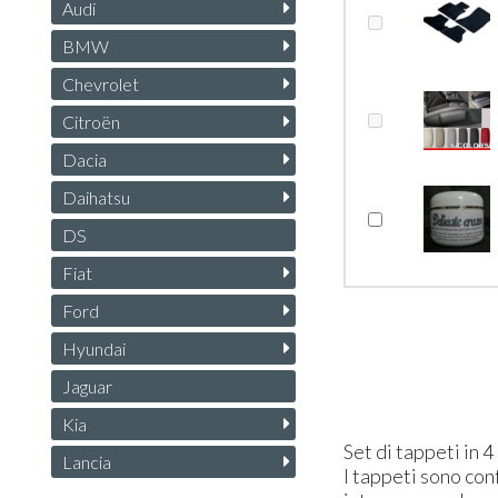
Audi
BMW
Chevrolet
Citroën
Dacia
Daihatsu
DS
Fiat
Ford
Hyundai
Jaguar
Kia
Set di tappeti in 4
Lancia
I tappeti sono con