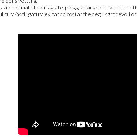
ro della vettura.
uazioni climatiche disagiate, pioggia, fango o neve, permett
pulitura/asciugatura evitando così anche degli sgradevoli odo