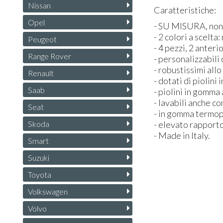
Nissan
Caratteristiche:
Opel
- SU
MISURA
, no
- 2 colori a scelta
Peugeot
- 4 pezzi, 2 anteri
Range Rover
- personalizzabili
- robustissimi all
Renault
- dotati di piolini
Saab
- piolini in gomma
- lavabili anche c
Seat
- in gomma termopl
Skoda
- elevato rapporto
- Made in Italy.
Smart
Suzuki
Toyota
Volkswagen
Volvo