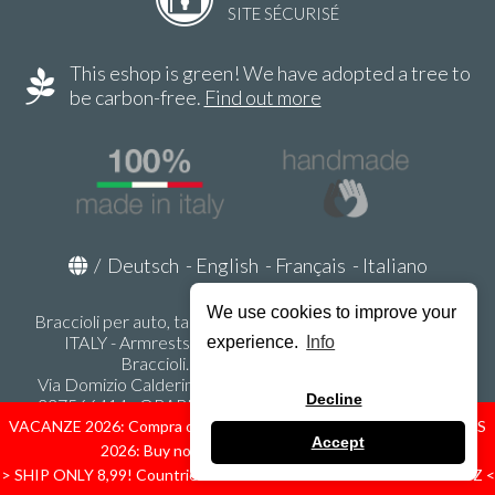
SITE SÉCURISÉ
This eshop is green! We have adopted a tree to
be carbon-free.
Find out more
/
Deutsch
-
English
-
Français
-
Italiano
We use cookies to improve your
Braccioli per auto, tappeti auto, accessori auto MADE IN
ITALY - Armrests, Mittelarmlehnen, Accoundoirs -
experience.
Info
Braccioli.it - P.Iva IT02178470353
Via Domizio Calderini 8 int. 1 - 37131 Verona (VR) - Italy -
Decline
337566414 - ORARI UFFICIO 9:00-12:00, 15:00-18:00,
LUNEDI' - VENERDI' -
info@braccioli-italy-armrests.com
VACANZE 2026: Compra ora spediremo dal 31 Agosto! — HOLIDAYS
Accept
2026: Buy now, we ship from August 31st!
Ecommerce creato con
Scontrino.com
> SHIP ONLY 8,99! Countries: IT - D - FR - A - NL - B - ES - PL - LU - CZ <