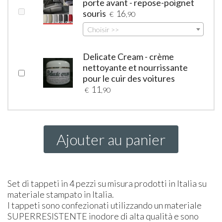
porte avant - repose-poignet
souris
16
€
,90
Choisir >>
Delicate Cream - crème
nettoyante et nourrissante
pour le cuir des voitures
11
€
,90
Ajouter au panier
Set di tappeti in 4 pezzi su misura prodotti in Italia su
materiale stampato in Italia.
I tappeti sono confezionati utilizzando un materiale
SUPER
RESISTENTE
inodore di alta qualità e sono