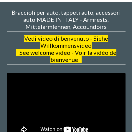
Braccioli per auto, tappeti auto, accessori
auto MADE IN ITALY - Armrests,
Mittelarmlehnen, Accoundoirs
V
edi video di benvenuto - Siehe
Willkommensvideo
See welcome video - Voir la vidéo de
bienvenue