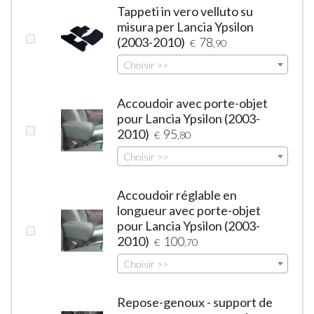
Tappeti in vero velluto su
misura per Lancia Ypsilon
(2003-2010)
78
€
,90
Choisir >>
Accoudoir avec porte-objet
pour Lancia Ypsilon (2003-
2010)
95
€
,80
Choisir >>
Accoudoir réglable en
longueur avec porte-objet
pour Lancia Ypsilon (2003-
2010)
100
€
,70
Choisir >>
Repose-genoux - support de