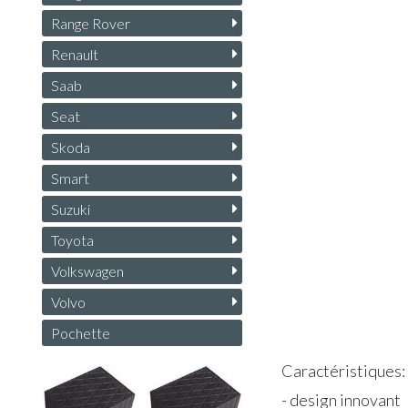
Range Rover
Renault
Saab
Seat
Skoda
Smart
Suzuki
Toyota
Volkswagen
Volvo
Pochette
Caractéristiques:
- design innovant