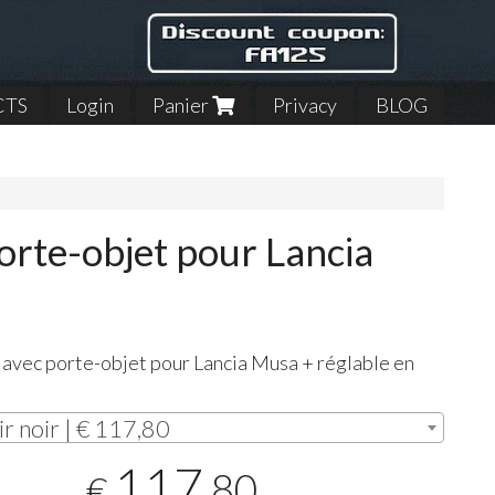
CTS
Login
Panier
Privacy
BLOG
orte-objet pour Lancia
 avec porte-objet pour Lancia Musa + réglable en
ir noir | € 117,80
117
,80
€