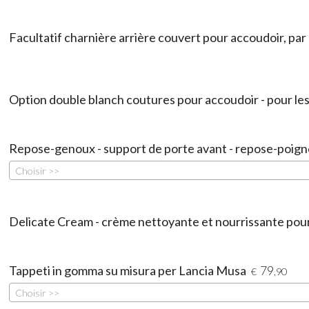
Facultatif charnière arrière couvert pour accoudoir, par 
Option double blanch coutures pour accoudoir - pour les 
Repose-genoux - support de porte avant - repose-poign
Choisir >>
Delicate Cream - crème nettoyante et nourrissante pour 
Tappeti in gomma su misura per Lancia Musa
79
€
,90
Choisir >>