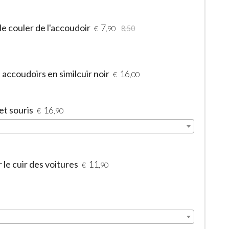
le couler de l'accoudoir
7
€
,90
8,50
accoudoirs en similcuir noir
16
€
,00
et souris
16
€
,90
le cuir des voitures
11
€
,90