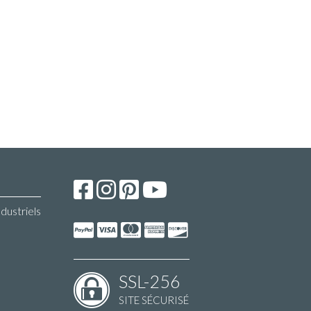
ndustriels
SSL-256
SITE SÉCURISÉ