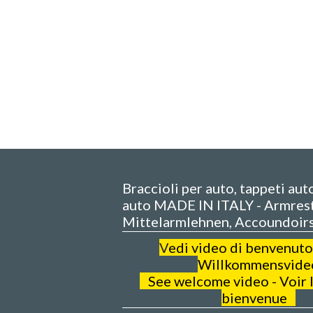
Braccioli per auto, tappeti aut
auto MADE IN ITALY - Armrest
Mittelarmlehnen, Accoundoir
V
edi video di benvenuto
Willkommensvide
See welcome video - Voir l
bienvenue