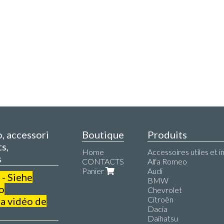
o, accessori
Boutique
Produits
s,
Home
Accessoires utiles et i
s
CONTACTS
Alfa Romeo
Panier
Audi
 - Siehe
BMW
o
Chevrolet
Citroën
a vidéo de
Dacia
Daihatsu