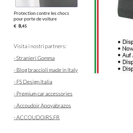
Protection contre les chocs
pour porte de voiture
8
€
,45
Visita i nostri partners:
- Stranieri Gomma
- Blog braccioli made in Italy
- FS Design Italia
- Premium car accessories
- Accoudoir Apoyabrazos
- ACCOUDOIRS.FR