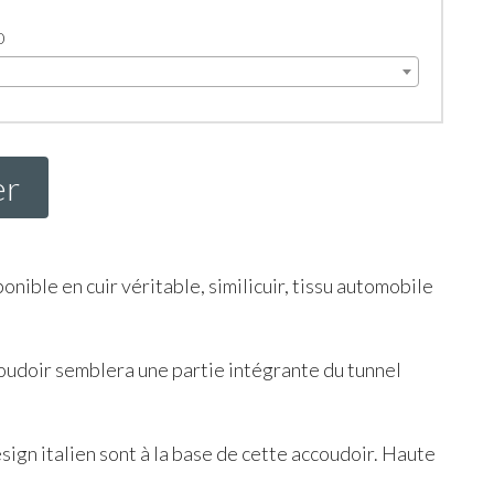
0
er
onible en cuir véritable, similicuir, tissu automobile
coudoir semblera une partie intégrante du tunnel
esign italien sont à la base de cette accoudoir. Haute