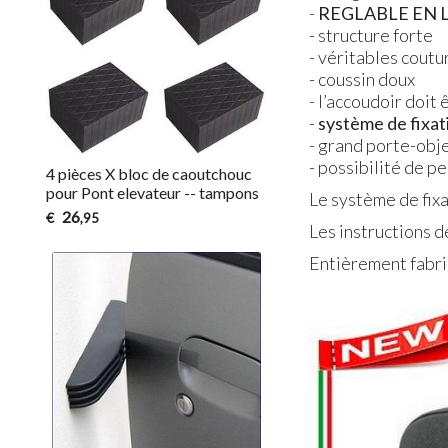
-
REGLABLE
EN
- structure forte
- véritables coutu
- coussin doux
- l’accoudoir doit
-
système de fixati
- grand porte-obje
- possibilité de 
4 pièces X bloc de caoutchouc
pour Pont elevateur -- tampons
Le système de fixa
26
€
,95
Les instructions d
Entièrement fabriq