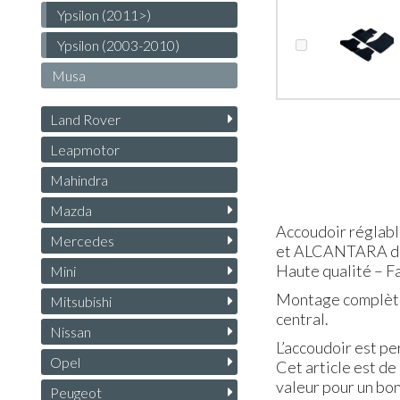
Ypsilon (2011>)
Ypsilon (2003-2010)
Musa
Land Rover
Leapmotor
Mahindra
Mazda
Accoudoir réglabl
Mercedes
et ALCANTARA d'
Haute qualité – Fa
Mini
Montage complètem
Mitsubishi
central.
Nissan
L’accoudoir est p
Opel
Cet article est de
valeur pour un bon
Peugeot