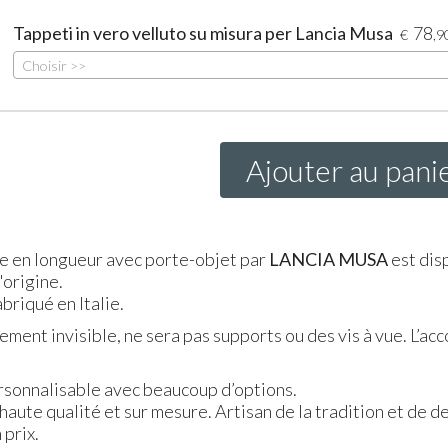
Tappeti in vero velluto su misura per Lancia Musa
78
€
,9
Choisir >>
Ajouter au pani
e en longueur avec porte-objet par
LANCIA
MUSA
est disp
origine.
briqué en Italie.
ent invisible, ne sera pas supports ou des vis à vue. L’ac
ersonnalisable avec beaucoup d’options.
 haute qualité et sur mesure. Artisan de la tradition et de d
 prix.