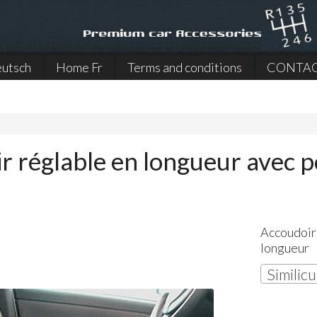
utsch
Home Fr
Terms and conditions
CONTA
r réglable en longueur avec p
Accoudoir
longueur
Similicu