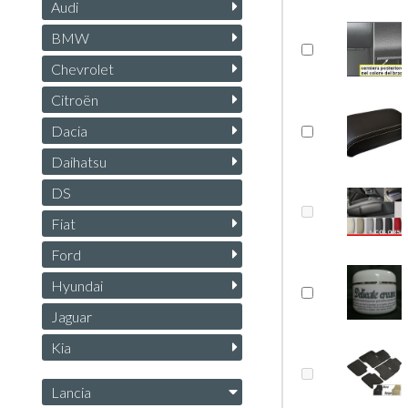
Audi
BMW
Chevrolet
Citroën
Dacia
Daihatsu
DS
Fiat
Ford
Hyundai
Jaguar
Kia
Lancia