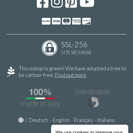
SSL-256
SITE SÉCURISÉ
This eshop is green! We have adopted a tree to
be carbon-free.
Find out more
/
Deutsch
-
English
-
Français
-
Italiano
We use cookies to improve your