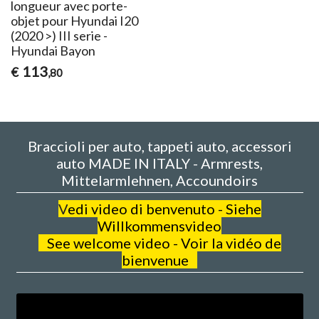
longueur avec porte-
objet pour Hyundai I20
(2020 >) III serie -
Hyundai Bayon
113
€
,80
Braccioli per auto, tappeti auto, accessori
auto MADE IN ITALY - Armrests,
Mittelarmlehnen, Accoundoirs
V
edi video di benvenuto - Siehe
Willkommensvideo
See welcome video - Voir la vidéo de
bienvenue