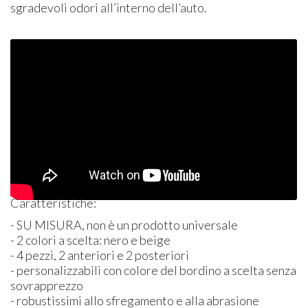
sgradevoli odori all’interno dell’auto.
Caratteristiche:
- SU
MISURA
, non è un prodotto universale
- 2 colori a scelta: nero e beige
- 4 pezzi, 2 anteriori e 2 posteriori
- personalizzabili con colore del bordino a scelta senza
sovrapprezzo
- robustissimi allo sfregamento e alla abrasione