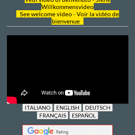
Willkommensvideo
See welcome video - Voir la vidéo de
bienvenue
ITALIANO
ENGLISH
DEUTSCH
FRANÇAIS
ESPAÑOL