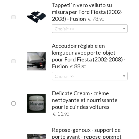
Tappeti in vero velluto su
misura per Ford Fiesta (2002-
2008) - Fusion
78
€
,90
Choisir >>
Accoudoir réglable en
longueur avec porte-objet
pour Ford Fiesta (2002-2008) -
Fusion
88
€
,80
Choisir >>
Delicate Cream - crème
nettoyante et nourrissante
pour le cuir des voitures
11
€
,90
Repose-genoux - support de
porte avant - repose-poignet