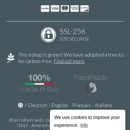
SSL-256
SITE SÉCURISÉ
This eshop is green! We have adopted a tree to
be carbon-free.
Find out more
/
Deutsch
-
English
-
Français
-
Italiano
We use cookies to improve your
Braccioli per auto, tappeti auto, accessori auto MADE IN
ITALY - Armrests, Mittelarmlehnen, Accoundoirs -
experience.
Info