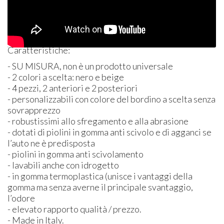
Caratteristiche:
- SU
MISURA
, non è un prodotto universale
- 2 colori a scelta: nero e beige
- 4 pezzi, 2 anteriori e 2 posteriori
- personalizzabili con colore del bordino a scelta senza
sovrapprezzo
- robustissimi allo sfregamento e alla abrasione
- dotati di piolini in gomma anti scivolo e di agganci se
l’auto ne è predisposta
- piolini in gomma anti scivolamento
- lavabili anche con idrogetto
- in gomma termoplastica (unisce i vantaggi della
gomma ma senza averne il principale svantaggio,
l’odore
- elevato rapporto qualità / prezzo.
- Made in Italy.