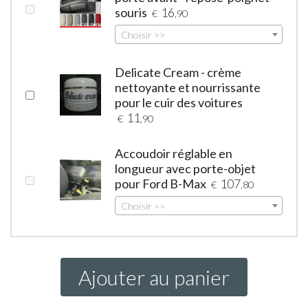
souris
16
€
,90
Choisir >>
Delicate Cream - crème
nettoyante et nourrissante
pour le cuir des voitures
11
€
,90
Accoudoir réglable en
longueur avec porte-objet
pour Ford B-Max
107
€
,80
Choisir >>
Ajouter au panier