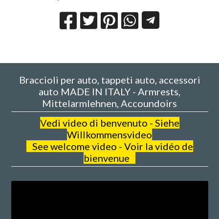
Braccioli per auto, tappeti auto, accessori
auto MADE IN ITALY - Armrests,
Mittelarmlehnen, Accoundoirs
V
edi video di benvenuto - Siehe
Willkommensvideo
See welcome video - Voir la vidéo de
bienvenue