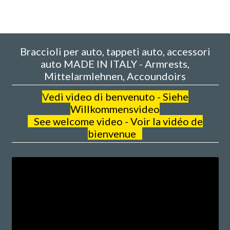
Braccioli per auto, tappeti auto, accessori
auto MADE IN ITALY - Armrests,
Mittelarmlehnen, Accoundoirs
V
edi video di benvenuto - Siehe
Willkommensvideo
See welcome video - Voir la vidéo de
bienvenue