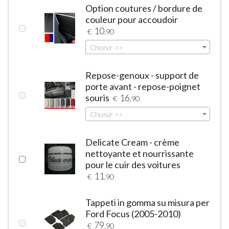
Option coutures / bordure de
couleur pour accoudoir
10
€
,90
Choisir >>
Repose-genoux - support de
porte avant - repose-poignet
souris
16
€
,90
Choisir >>
Delicate Cream - crème
nettoyante et nourrissante
pour le cuir des voitures
11
€
,90
Tappeti in gomma su misura per
Ford Focus (2005-2010)
79
€
,90