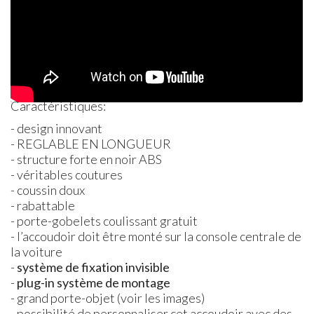
Caractéristiques:
- design innovant
-
REGLABLE
EN
LONGUEUR
- structure forte en noir
ABS
- véritables coutures
- coussin doux
- rabattable
- porte-gobelets coulissant gratuit
- l’accoudoir doit être monté sur la console centrale de
la voiture
-
système de fixation invisible
-
plug-in système de montage
- grand porte-objet (voir les images)
- possibilité de personnaliser cet accoudoir avec des