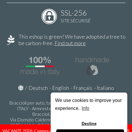
SSL-256
SITE SÉCURISÉ
This eshop is green! We have adopted a tree to
be carbon-free.
Find out more
/
Deutsch
-
English
-
Français
-
Italiano
We use cookies to improve your
Braccioli per auto, tappeti auto, accessori auto MADE IN
ITALY - Armrests, Mittelarmlehnen, Accoundoirs -
experience.
Info
Braccioli.it - P.Iva IT02178470353
Via Domizio Calderini 8 int. 1 - 37131 Verona (VR) - Italy -
Decline
337566414 - ORARI UFFICIO 9:00-12:00, 15:00-18:00,
LUNEDI' - VENERDI' -
info@braccioli-italy-armrests.com
VACANZE 2026: Compra ora spediremo dal 31 Agosto! — HOLIDAYS