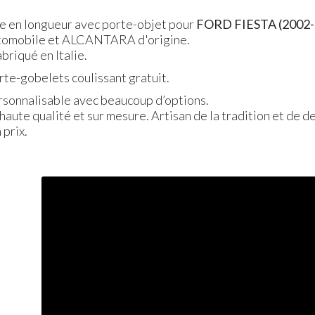
e en longueur avec porte-objet pour
FORD
FIESTA
(2002-
 automobile et ALCANTARA d'origine.
briqué en Italie.
orte-gobelets coulissant gratuit.
ersonnalisable avec beaucoup d’options.
 haute qualité et sur mesure. Artisan de la tradition et de d
 prix.