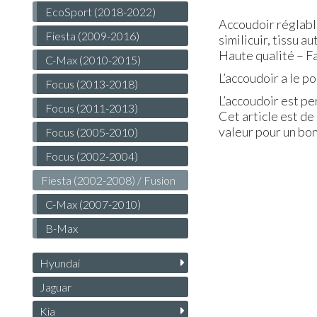
EcoSport (2018-2022)
Accoudoir réglabl
Fiesta (2009-2016)
similicuir, tissu
Haute qualité – Fa
C-Max (2010-2015)
L’accoudoir a le p
Focus (2013-2018)
L’accoudoir est p
Focus (2011-2013)
Cet article est de
valeur pour un bon
Focus (2005-2010)
Focus (2002-2004)
Fiesta (2002-2008) / Fusion
C-Max (2007-2010)
B-Max
Hyundai
Jaguar
Kia