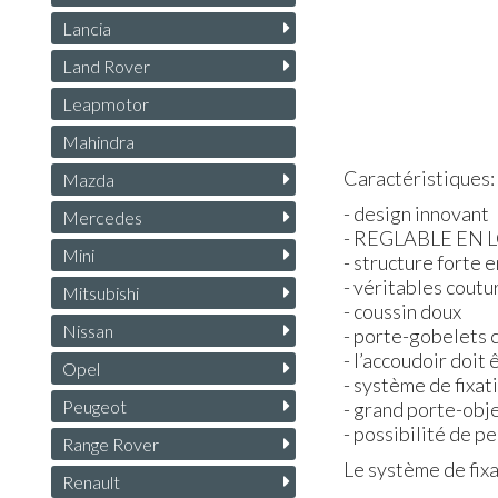
Lancia
Land Rover
Leapmotor
Mahindra
Caractéristiques:
Mazda
- design innovant
Mercedes
-
REGLABLE
EN
Mini
- structure forte e
- véritables coutu
Mitsubishi
- coussin doux
Nissan
- porte-gobelets c
- l’accoudoir doit
Opel
- système de fixat
Peugeot
- grand porte-obje
- possibilité de 
Range Rover
Le système de fixa
Renault