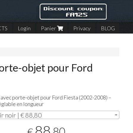
CTS
Login
Panier
Privacy
BLOG
orte-objet pour Ford
 avec porte-objet pour Ford Fiesta (2002-2008) –
églable en longueur
ir noir | € 88,80
88
,80
€