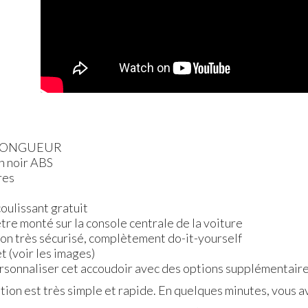
LONGUEUR
n noir
ABS
res
oulissant gratuit
 être monté sur la console centrale de la voiture
ion très sécurisé, complètement do-it-yourself
t (voir les images)
personnaliser cet accoudoir avec des options supplémentaire
tion est très simple et rapide. En quelques minutes, vous a