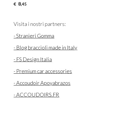
8
€
,45
Visita i nostri partners:
- Stranieri Gomma
- Blog braccioli made in Italy
- FS Design Italia
- Premium car accessories
- Accoudoir Apoyabrazos
- ACCOUDOIRS.FR