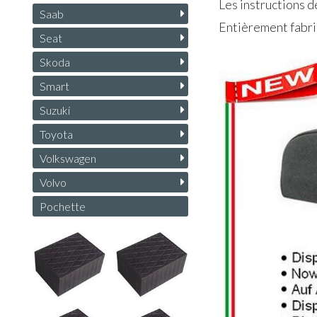
Les instructions d
Saab
Entièrement fabriq
Seat
Skoda
Smart
Suzuki
Toyota
Volkswagen
Volvo
Pochette