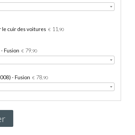
le cuir des voitures
11
€
,90
 - Fusion
79
€
,90
2008) - Fusion
78
€
,90
er