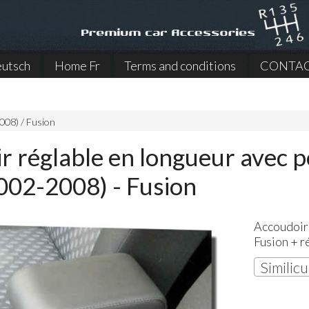
utsch
Home Fr
Terms and conditions
CONTA
008) / Fusion
r réglable en longueur avec p
2002-2008) - Fusion
Accoudoir
Fusion + r
Similicu