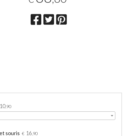
10
,90
et souris
16
€
,90