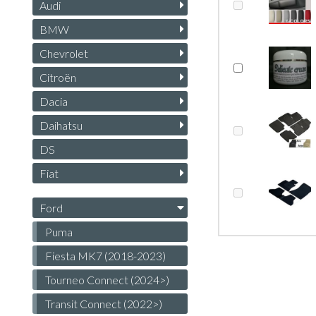
Audi
BMW
Chevrolet
Citroën
Dacia
Daihatsu
DS
Fiat
Ford
Puma
Fiesta MK7 (2018-2023)
Tourneo Connect (2024>)
Transit Connect (2022>)