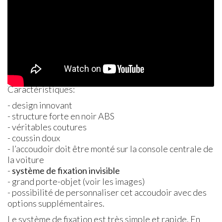
Caractéristiques:
- design innovant
- structure forte en noir
ABS
- véritables coutures
- coussin doux
- l’accoudoir doit être monté sur la console centrale de
la voiture
-
système de fixation invisible
- grand porte-objet (voir les images)
- possibilité de personnaliser cet accoudoir avec des
options supplémentaires.
Le système de fixation est très simple et rapide. En