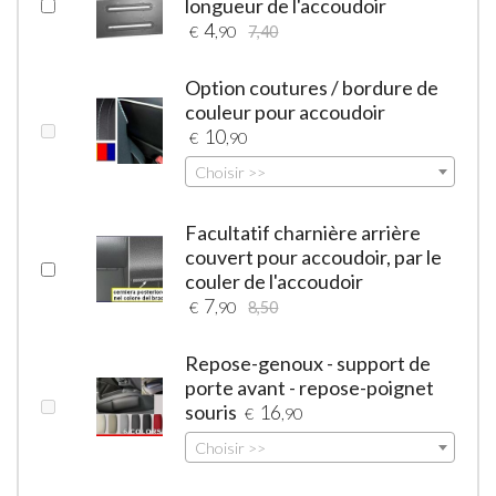
longueur de l'accoudoir
4
€
,90
7,40
Option coutures / bordure de
couleur pour accoudoir
10
€
,90
Choisir >>
Facultatif charnière arrière
couvert pour accoudoir, par le
couler de l'accoudoir
7
€
,90
8,50
Repose-genoux - support de
porte avant - repose-poignet
souris
16
€
,90
Choisir >>