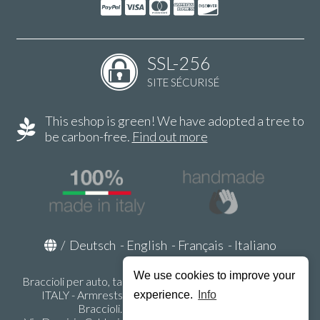
SSL-256
SITE SÉCURISÉ
This eshop is green! We have adopted a tree to
be carbon-free.
Find out more
/
Deutsch
-
English
-
Français
-
Italiano
We use cookies to improve your
Braccioli per auto, tappeti auto, accessori auto MADE IN
ITALY - Armrests, Mittelarmlehnen, Accoundoirs -
experience.
Info
Braccioli.it - P.Iva IT02178470353