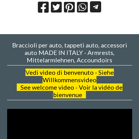
Braccioli per auto, tappeti auto, accessori
auto MADE IN ITALY - Armrests,
Mittelarmlehnen, Accoundoirs
V
edi video di benvenuto - Siehe
Willkommensvideo
See welcome video - Voir la vidéo de
bienvenue