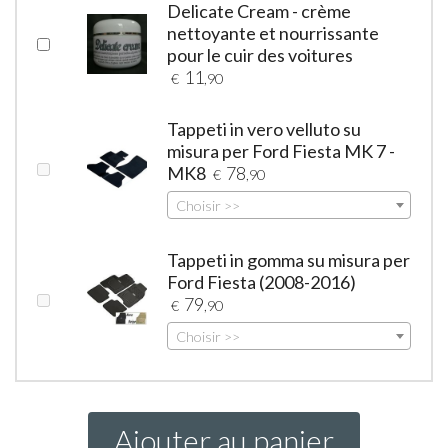
Delicate Cream - crème
nettoyante et nourrissante
pour le cuir des voitures
11
€
,90
Tappeti in vero velluto su
misura per Ford Fiesta MK 7 -
MK8
78
€
,90
Choisir >>
Tappeti in gomma su misura per
Ford Fiesta (2008-2016)
79
€
,90
Choisir >>
Ajouter au panier