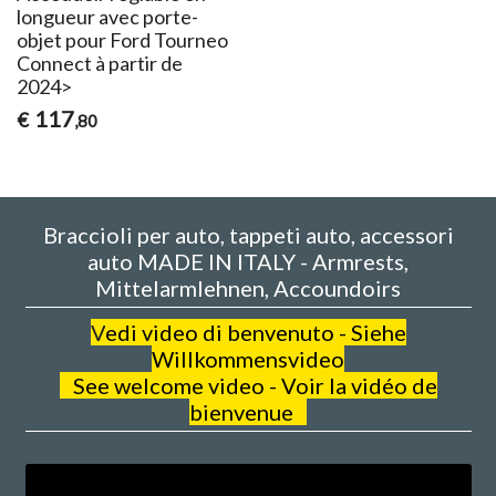
longueur avec porte-
objet pour Ford Tourneo
Connect à partir de
2024>
117
€
,80
Braccioli per auto, tappeti auto, accessori
auto MADE IN ITALY - Armrests,
Mittelarmlehnen, Accoundoirs
V
edi video di benvenuto - Siehe
Willkommensvideo
See welcome video - Voir la vidéo de
bienvenue