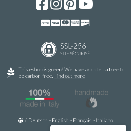
SSL-256
SITE SÉCURISÉ
This eshop is green! We have adopted a tree to
be carbon-free.
Find out more
/
Deutsch
-
English
-
Français
-
Italiano