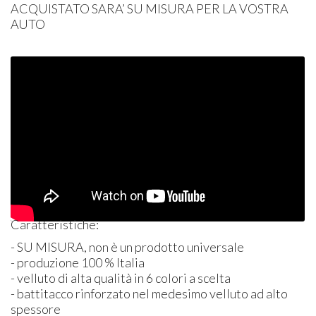
ACQUISTATO
SARA’ SU
MISURA
PER
LA
VOSTRA
AUTO
Caratteristiche:
- SU
MISURA
, non è un prodotto universale
- produzione 100 % Italia
- velluto di alta qualità in 6 colori a scelta
- battitacco rinforzato nel medesimo velluto ad alto
spessore