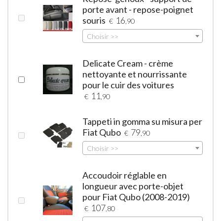
porte avant - repose-poignet
souris
16
€
,90
Choisir >>
Delicate Cream - crème
nettoyante et nourrissante
pour le cuir des voitures
11
€
,90
Tappeti in gomma su misura per
Fiat Qubo
79
€
,90
Choisir >>
Accoudoir réglable en
longueur avec porte-objet
pour Fiat Qubo (2008-2019)
107
€
,80