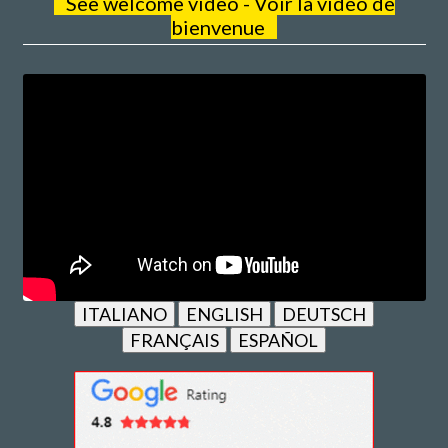
See welcome video - Voir la vidéo de
bienvenue
ITALIANO
ENGLISH
DEUTSCH
FRANÇAIS
ESPAÑOL