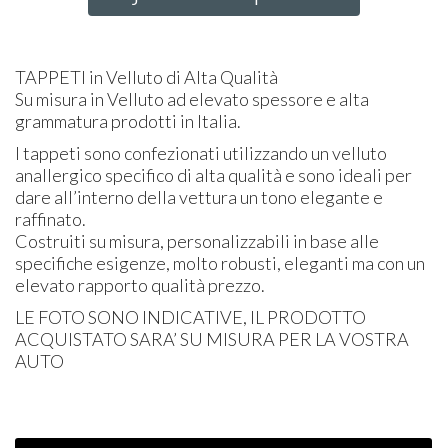
TAPPETI
in Velluto di Alta Qualità
Su misura in Velluto ad elevato spessore e alta
grammatura prodotti in Italia.
I tappeti sono confezionati utilizzando un velluto
anallergico specifico di alta qualità e sono ideali per
dare all’interno della vettura un tono elegante e
raffinato.
Costruiti su misura, personalizzabili in base alle
specifiche esigenze, molto robusti, eleganti ma con un
elevato rapporto qualità prezzo.
LE
FOTO
SONO
INDICATIVE
, IL
PRODOTTO
ACQUISTATO
SARA’ SU
MISURA
PER
LA
VOSTRA
AUTO