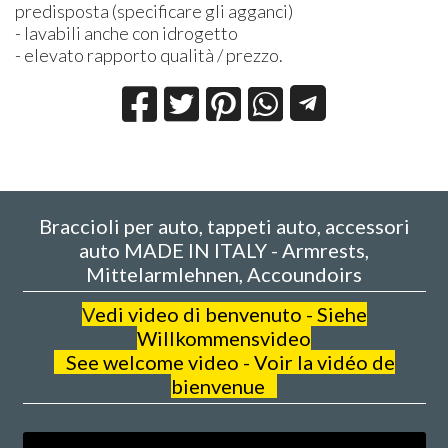
predisposta (specificare gli agganci)
- lavabili anche con idrogetto
- elevato rapporto qualità / prezzo.
Braccioli per auto, tappeti auto, accessori
auto MADE IN ITALY - Armrests,
Mittelarmlehnen, Accoundoirs
V
edi video di benvenuto - Siehe
Willkommensvideo
See welcome video - Voir la vidéo de
bienvenue