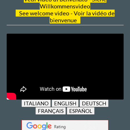
Willkommensvideo
See welcome video - Voir la vidéo de
bienvenue
ITALIANO
ENGLISH
DEUTSCH
FRANÇAIS
ESPAÑOL