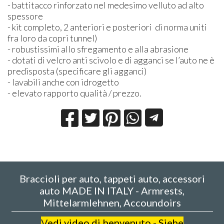
- battitacco rinforzato nel medesimo velluto ad alto
spessore
- kit completo, 2 anteriori e posteriori di norma uniti
fra loro da copri tunnel)
- robustissimi allo sfregamento e alla abrasione
- dotati di velcro anti scivolo e di agganci se l’auto ne è
predisposta (specificare gli agganci)
- lavabili anche con idrogetto
- elevato rapporto qualità / prezzo.
Braccioli per auto, tappeti auto, accessori
auto MADE IN ITALY - Armrests,
Mittelarmlehnen, Accoundoirs
V
edi video di benvenuto - Siehe