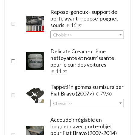
Repose-genoux - support de
porte avant - repose-poignet
souris
16
€
,90
Choisir >>
Delicate Cream - crème
nettoyante et nourrissante
pour le cuir des voitures
11
€
,90
Tappeti in gomma su misura per
Fiat Bravo (2007>)
79
€
,90
Choisir >>
Accoudoir réglable en
longueur avec porte-objet
pour Fiat Bravo (2007-2014)