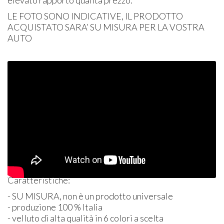
elevato rapporto qualità prezzo.
LE
FOTO
SONO
INDICATIVE
, IL
PRODOTTO
ACQUISTATO
SARA’ SU
MISURA
PER
LA
VOSTRA
AUTO
Caratteristiche:
- SU
MISURA
, non è un prodotto universale
- produzione 100 % Italia
- velluto di alta qualità in 6 colori a scelta