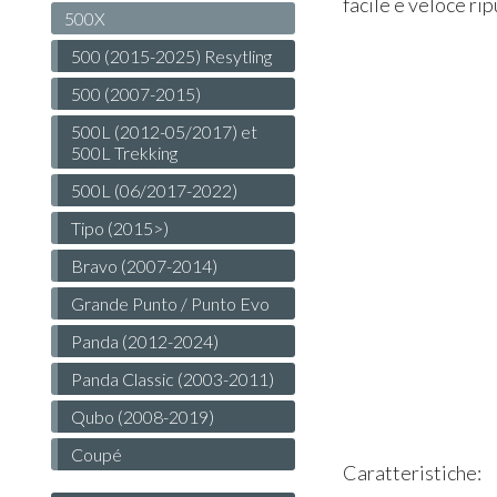
facile e veloce ri
500X
500 (2015-2025) Resytling
500 (2007-2015)
500L (2012-05/2017) et
500L Trekking
500L (06/2017-2022)
Tipo (2015>)
Bravo (2007-2014)
Grande Punto / Punto Evo
Panda (2012-2024)
Panda Classic (2003-2011)
Qubo (2008-2019)
Coupé
Caratteristiche: