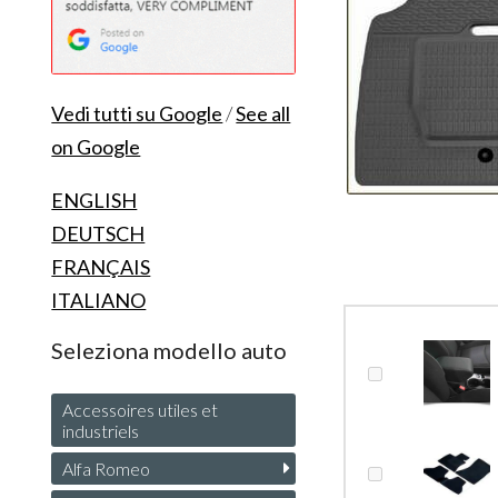
Vedi tutti su Google
/
See all
on Google
ENGLISH
DEUTSCH
FRANÇAIS
ITALIANO
Seleziona modello auto
Accessoires utiles et
industriels
Alfa Romeo