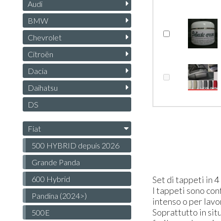
Audi
BMW
Chevrolet
Citroën
Dacia
Daihatsu
DS
Fiat
500 HYBRID depuis 2026
Grande Panda
600 Hybrid
Set di tappeti in 4
I tappeti sono con
Pandina (2024>)
intenso o per lavo
Soprattutto in sit
500E