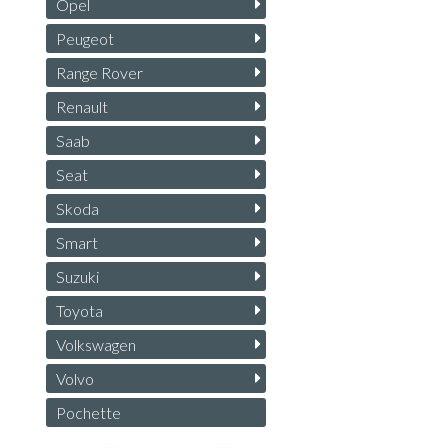
Opel
Peugeot
Range Rover
Renault
Saab
Seat
Skoda
Smart
Suzuki
Toyota
Volkswagen
Volvo
Pochette