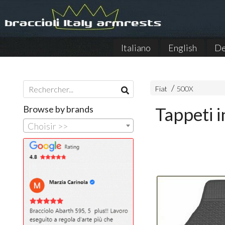
Italiano
English
De
Fiat
500X
Browse by brands
Tappeti 
Choisir >>