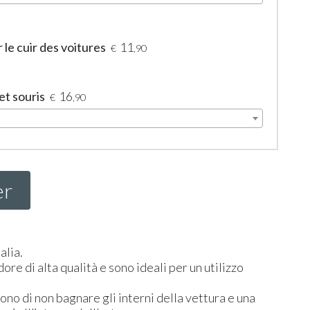
le cuir des voitures
11
€
,90
et souris
16
€
,90
er
alia.
ore di alta qualità e sono ideali per un utilizzo
ono di non bagnare gli interni della vettura e una