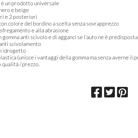
n è un prodotto universale
: nero e beige
ori e 2 posteriori
 con colore del bordino a scelta senza sovrapprezzo
o sfregamento e alla abrasione
 in gomma anti scivolo e di agganci se l’auto ne è predisposta
 anti scivolamento
on idrogetto
astica (unisce i vantaggi della gomma ma senza averne il p
 qualità / prezzo.