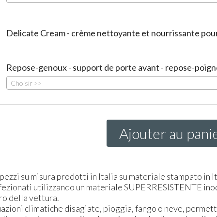
Delicate Cream - crème nettoyante et nourrissante pour 
Repose-genoux - support de porte avant - repose-poign
Choisir >>
Ajouter au pani
 pezzi su misura prodotti in Italia su materiale stampato in It
fezionati utilizzando un materiale
SUPER
RESISTENTE
inod
ro della vettura.
uazioni climatiche disagiate, pioggia, fango o neve, permett