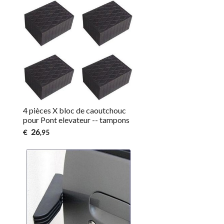
4 pièces X bloc de caoutchouc
pour Pont elevateur -- tampons
26
€
,95