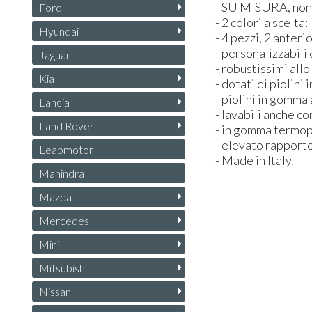
- SU
MISURA
, no
Ford
- 2 colori a scelta
Hyundai
- 4 pezzi, 2 anteri
- personalizzabili
Jaguar
- robustissimi all
Kia
- dotati di piolini
- piolini in gomma
Lancia
- lavabili anche c
Land Rover
- in gomma termopl
- elevato rapporto
Leapmotor
- Made in Italy.
Mahindra
Mazda
Mercedes
Mini
Mitsubishi
Nissan