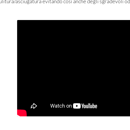
pulitura/asciugatura evitando così anche degli sgradevoli odo