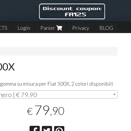
CTS
Login
Panier
Privacy
BLOG
500X
 gomma su misura per Fiat 500X, 2 colori disponibili
nero | € 79,90
79
,90
€