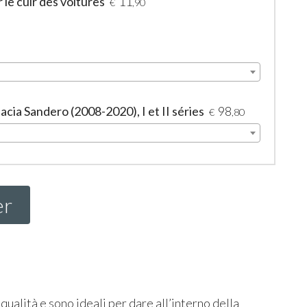
le cuir des voitures
11
€
,90
cia Sandero (2008-2020), I et II séries
98
€
,80
er
 qualità e sono ideali per dare all’interno della