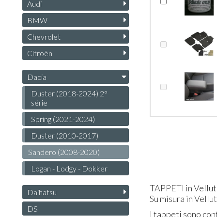
Audi
BMW
Chevrolet
Citroën
Dacia
Duster (2018-2024) 2°
série
Spring (2021-2024)
Duster (2010-2017)
Sandero (2008-2020)
Logan - Lodgy - Dokker
TAPPETI
in Vellut
Daihatsu
Su misura in Vellu
DS
I tappeti sono conf