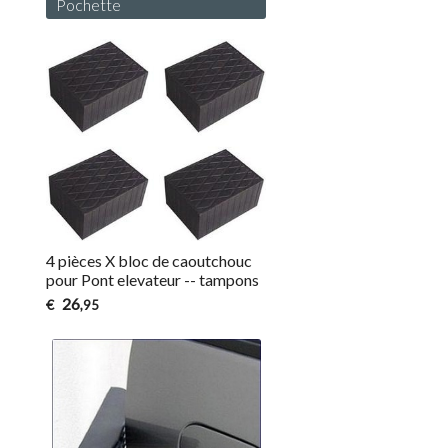
Pochette
4 pièces X bloc de caoutchouc
pour Pont elevateur -- tampons
26
€
,95