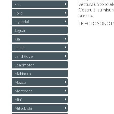
vettura un tono el
Fiat
Costruiti su misur
Ford
prezzo.
Hyundai
LE
FOTO
SONO
I
Jaguar
Kia
Lancia
Land Rover
Leapmotor
Mahindra
Mazda
Mercedes
Mini
Mitsubishi