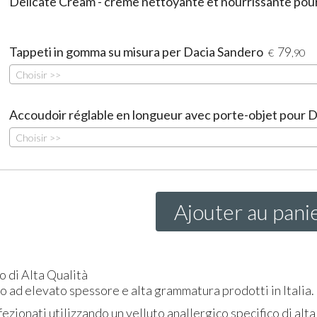
Delicate Cream - crème nettoyante et nourrissante pour 
Tappeti in gomma su misura per Dacia Sandero
79
€
,90
Choisir >>
Accoudoir réglable en longueur avec porte-objet pour Da
Choisir >>
Ajouter au pani
o di Alta Qualità
to ad elevato spessore e alta grammatura prodotti in Italia.
ezionati utilizzando un velluto anallergico specifico di alta