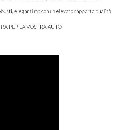
robusti, eleganti ma con un elevato rapporto qualità
URA
PER
LA
VOSTRA
AUTO