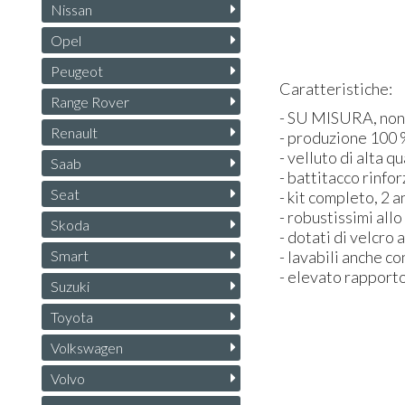
Nissan
Opel
Peugeot
Caratteristiche:
Range Rover
- SU
MISURA
, no
Renault
- produzione 100 %
- velluto di alta qu
Saab
- battitacco rinfo
Seat
- kit completo, 2 a
- robustissimi all
Skoda
- dotati di velcro 
Smart
- lavabili anche c
- elevato rapporto
Suzuki
Toyota
Volkswagen
Volvo