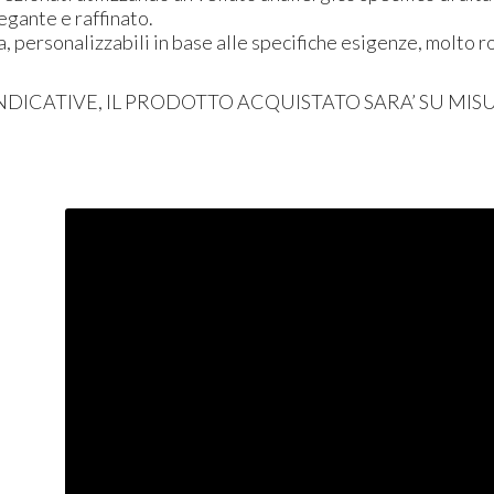
egante e raffinato.
a, personalizzabili in base alle specifiche esigenze, molto 
NDICATIVE
, IL
PRODOTTO
ACQUISTATO
SARA’ SU
MIS