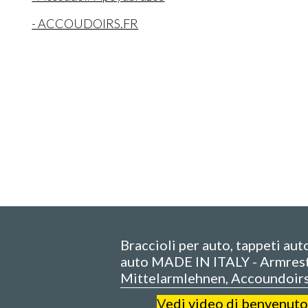
- ACCOUDOIRS.FR
Braccioli per auto, tappeti aut
auto MADE IN ITALY - Armrest
Mittelarmlehnen, Accoundoir
V
edi video di benvenuto