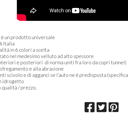
n è un prodotto universale
 Italia
alità in 6 colori a scelta
rzato nel medesimo velluto ad alto spessore
nteriori e posteriori di norma uniti fra loro da copri tunnel)
o sfregamento e alla abrasione
anti scivolo e di agganci se l’auto ne è predisposta (specific
on idrogetto
 qualità / prezzo.