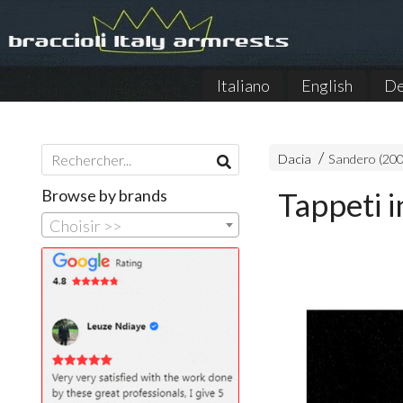
Italiano
English
De
Dacia
Sandero (20
Browse by brands
Tappeti i
Choisir >>