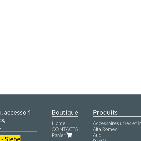
o, accessori
Boutique
Produits
s,
Home
Accessoires utiles et i
s
CONTACTS
Alfa Romeo
Panier
Audi
 - Siehe
BMW