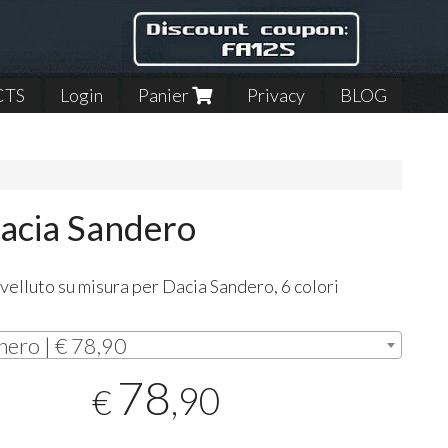
CTS
Login
Panier
Privacy
BLOG
Dacia Sandero
 velluto su misura per Dacia Sandero, 6 colori
i
nero | € 78,90
78
,90
€