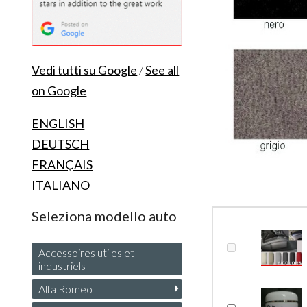
Vedi tutti su Google
/
See all
on Google
ENGLISH
DEUTSCH
FRANÇAIS
ITALIANO
Seleziona modello auto
Accessoires utiles et
industriels
Alfa Romeo