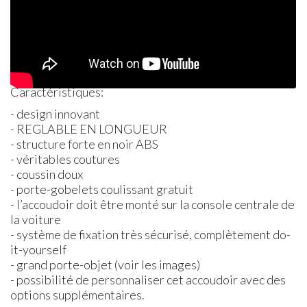
Caractéristiques:
- design innovant
-
REGLABLE
EN
LONGUEUR
- structure forte en noir
ABS
- véritables coutures
- coussin doux
- porte-gobelets coulissant gratuit
- l’accoudoir doit être monté sur la console centrale de
la voiture
- système de fixation très sécurisé, complètement do-
it-yourself
- grand porte-objet (voir les images)
- possibilité de personnaliser cet accoudoir avec des
options supplémentaires.