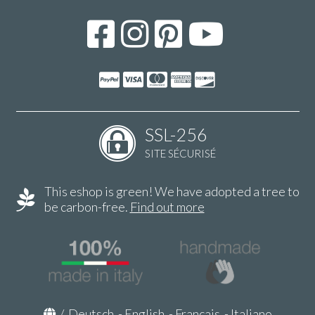
SSL-256
SITE SÉCURISÉ
This eshop is green! We have adopted a tree to
be carbon-free.
Find out more
/
Deutsch
-
English
-
Français
-
Italiano