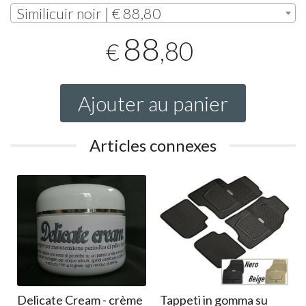
Similicuir noir | € 88,80
88
,80
€
Ajouter au panier
Articles connexes
Delicate Cream - crème
Tappeti in gomma su