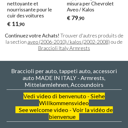
-
nettoyante et
misura per Chevrolet
nourrissante pour le
Aveo / Kalos
cuir des voitures
79
€
,90
11
€
,90
Continuez votre Achats!
Trouver d'autres produits de
la section
aveo (2006-2010) / kalos (2002-2008)
ou de
Braccioli Italy Armrests
Braccioli per auto, tappeti auto, accessori
auto MADE IN ITALY - Armrests,
Mittelarmlehnen, Accoundoirs
V
edi video di benvenuto - Siehe
Willkommensvideo
See welcome video - Voir la vidéo de
bienvenue