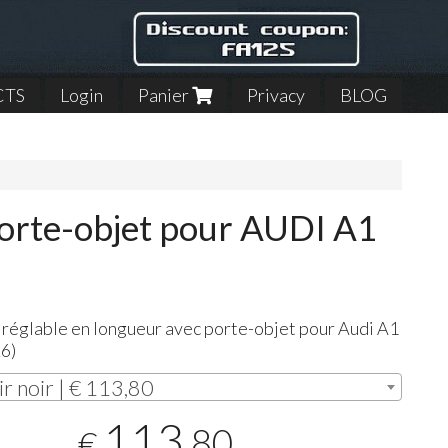
CTS
Login
Panier
Privacy
BLOG
porte-objet pour AUDI A1
 réglable en longueur avec porte-objet pour Audi A1
6)
ir noir | € 113,80
113
,80
€