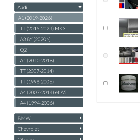
Audi
A1 (2019-2026)
TT (2015-2023) MK3
A3 8Y (2020>)
Q2
A1 (2010-2018)
TT (2007-2014)
TT (1998-2006)
A4 (2007-2014) et A5
A4 (1994-2006)
BMW
Chevrolet
Citroën