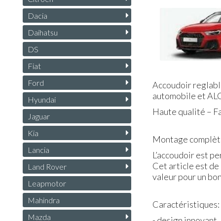
Dacia
Daihatsu
DS
Fiat
Ford
Accoudoir reglabl
automobile et AL
Hyundai
Haute qualité – Fa
Jaguar
Kia
Montage complètem
Lancia
L’accoudoir est p
Cet article est de
Land Rover
valeur pour un bon
Leapmotor
Mahindra
Caractéristiques:
Mazda
- design innovant