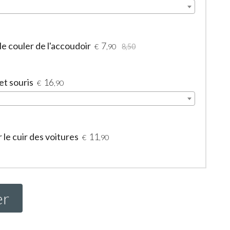
le couler de l'accoudoir
7
€
,90
8,50
et souris
16
€
,90
le cuir des voitures
11
€
,90
er