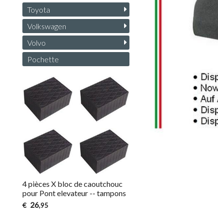
Toyota
Volkswagen
Volvo
Pochette
4 pièces X bloc de caoutchouc
pour Pont elevateur -- tampons
26
€
,95