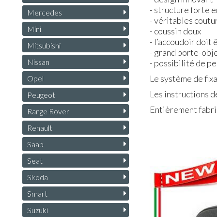
- structure forte e
Mercedes
- véritables coutu
Mini
- coussin doux
- l’accoudoir doit
Mitsubishi
- grand porte-obje
Nissan
- possibilité de 
Le système de fixa
Opel
Les instructions d
Peugeot
Entièrement fabriq
Range Rover
Renault
Saab
Seat
Skoda
Smart
Suzuki