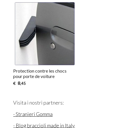
Protection contre les chocs
pour porte de voiture
8
€
,45
Visita i nostri partners:
- Stranieri Gomma
- Blog braccioli made in Italy