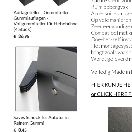
Zachte steun voor
Ruim opbergvak
Auflageteller - Gummiteller -
Accessoires moge
Gummiauflagen -
Op vele manieren
Vollgummiteller für Hebebühne
Zeer eenvoudige 
(4 Stück)
Compatibel met k
26
€
,95
Doe-het-zelf insta
Het montagesystee
hangt zoals vaak h
Wordt geleverd me
Volledig Made in 
HIER KUN JE H
or CLICK HERE
Saves Schock für Autotür in
Reinem Gummi
8
€
,45