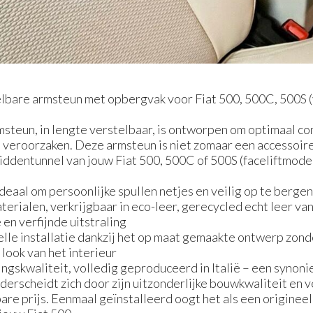
are armsteun met opbergvak voor Fiat 500, 500C, 500S (
un, in lengte verstelbaar, is ontworpen om optimaal com
e veroorzaken. Deze armsteun is niet zomaar een accessoir
middentunnel van jouw Fiat 500, 500C of 500S (faceliftmode
deaal om persoonlijke spullen netjes en veilig op te berge
rialen, verkrijgbaar in eco-leer, gerecycled echt leer van
en verfijnde uitstraling
lle installatie dankzij het op maat gemaakte ontwerp zond
 look van het interieur
ngskwaliteit, volledig geproduceerd in Italië – een synoni
erscheidt zich door zijn uitzonderlijke bouwkwaliteit en 
are prijs. Eenmaal geïnstalleerd oogt het als een origine