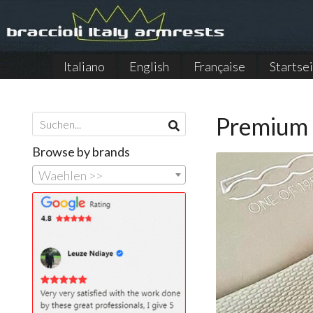
Italiano
English
Française
Startse
Premium 
Browse by brands
Waehlen >>