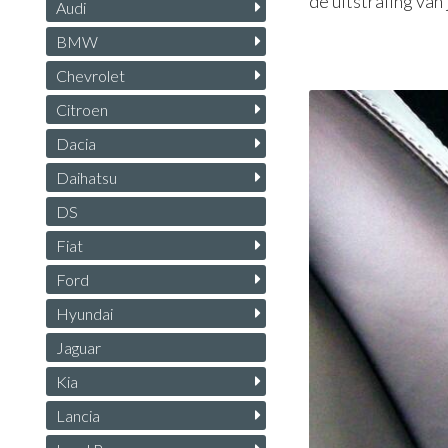
de uitstraling van
Audi
BMW
Chevrolet
Citroen
Dacia
Daihatsu
DS
Fiat
Ford
Hyundai
Jaguar
Kia
Lancia