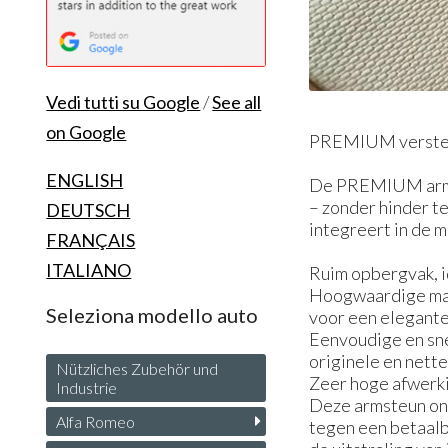
Vedi tutti su Google
/
See all
on Google
PREMIUM verstelb
ENGLISH
De PREMIUM armste
– zonder hinder t
DEUTSCH
integreert in de 
FRANÇAIS
ITALIANO
Ruim opbergvak, i
Hoogwaardige mate
Seleziona modello auto
voor een elegante 
Eenvoudige en sne
originele en nette
Nützliches Zubehör und
Zeer hoge afwerki
Industrie
Deze armsteun ond
Alfa Romeo
tegen een betaalb