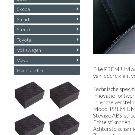
Skoda
Smart
Suzuki
Toyota
Volkswagen
Volvo
Elke PREMIUM arm
Handtaschen
van iedere klant 
Technische specif
Innovatief ontwe
In lengte verstel
Model PREMIU
Stevige ABS-struc
Echte stiknaden
Achterste scharni