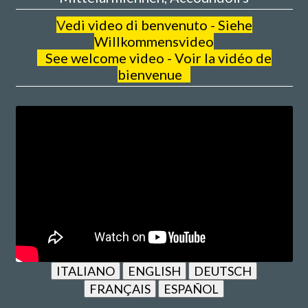
V
edi video di benvenuto - Siehe
Willkommensvideo
See welcome video - Voir la vidéo de
bienvenue
ITALIANO
ENGLISH
DEUTSCH
FRANÇAIS
ESPAÑOL