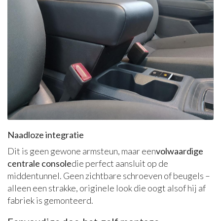
Naadloze integratie
Dit is geen gewone armsteun, maar een
volwaardige
centrale console
die perfect aansluit op de
middentunnel. Geen zichtbare schroeven of beugels –
alleen een strakke, originele look die oogt alsof hij af
fabriek is gemonteerd.