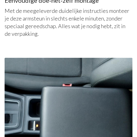
Eenvoudige doe‑het‑zelf montage
Met de meegeleverde duidelijke instructies monteer
je deze armsteun in slechts enkele minuten, zonder
speciaal gereedschap. Alles wat je nodig hebt, zit in
de verpakking.