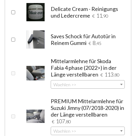
Delicate Cream - Reinigungs
und Ledercreme
11
€
,90
Saves Schock für Autotür in
Reinem Gummi
8
€
,45
Mittelarmlehne für Skoda
Fabia 4 phase (2022>) in der
Länge verstellbaren
113
€
,80
Waehlen >>
PREMIUM Mittelarmlehne für
Suzuki Jimny (07/2018-2020) in
der Länge verstellbaren
107
€
,80
Waehlen >>