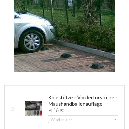
Kniestütze – Vordertürstütze –
Maushandballenauflage
16
€
,90
Waehlen >>