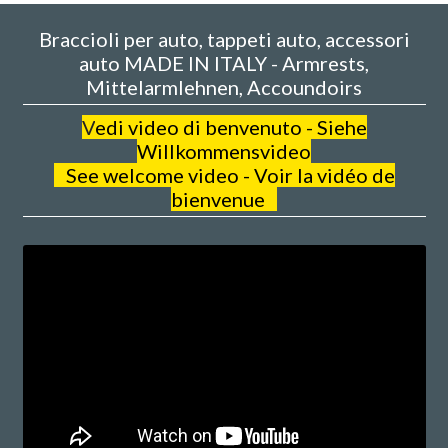
Braccioli per auto, tappeti auto, accessori
auto MADE IN ITALY - Armrests,
Mittelarmlehnen, Accoundoirs
V
edi video di benvenuto - Siehe
Willkommensvideo
See welcome video - Voir la vidéo de
bienvenue