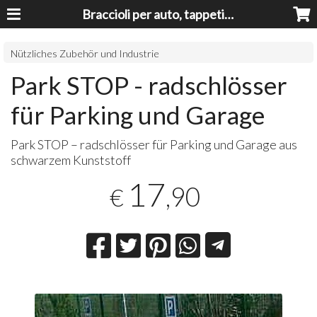
Braccioli per auto, tappeti auto, accessori auto MADE IN ITALY - Armrests, Mittelarmlehnen, Accoundoirs
Nützliches Zubehör und Industrie
Park STOP - radschlösser
für Parking und Garage
Park
STOP
– radschlösser für Parking und Garage aus
schwarzem Kunststoff
17
,90
€