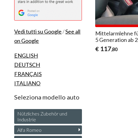
Vedi tutti su Google
/
See all
Mittelarmlehne f
5 Generation ab 
on Google
117
€
,80
ENGLISH
DEUTSCH
FRANÇAIS
ITALIANO
Seleziona modello auto
Nützliches Zubehör und
Industrie
Alfa Romeo