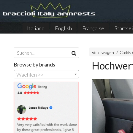
Italiano
English
Française
Startse
Volkswagen
Caddy 
Hochwert
Browse by brands
Waehlen >>