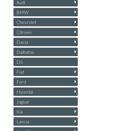
Audi
BMW
Chevrolet
Citroen
Dacia
Daihatsu
DS
Fiat
Ford
Hyundai
Jaguar
Kia
Lancia