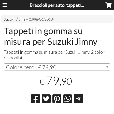
Braccioli per auto, tappeti auto, accessori auto MADE IN ITALY - Armrests, Mittelarmlehnen, Accoundoirs
Suzuki
Jimny (1998-06/20​18)
Tappeti in gomma su
misura per Suzuki Jimny
Tappeti in gomma su misura per Suzuki Jimny, 2 colori
disponibili
Colore nero | € 79,90
79
,90
€