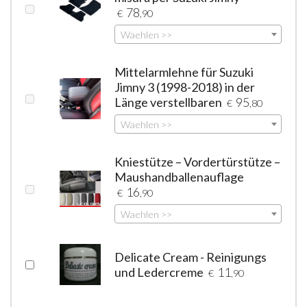
78
€
,90
Waehlen >>
Mittelarmlehne für Suzuki
Jimny 3 (1998-2018) in der
Länge verstellbaren
95
€
,80
Waehlen >>
Kniestütze – Vordertürstütze –
Maushandballenauflage
16
€
,90
Waehlen >>
Delicate Cream - Reinigungs
und Ledercreme
11
€
,90