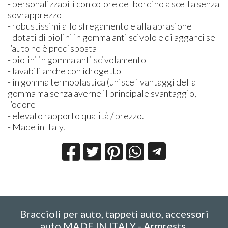
- personalizzabili con colore del bordino a scelta senza
sovrapprezzo
- robustissimi allo sfregamento e alla abrasione
- dotati di piolini in gomma anti scivolo e di agganci se
l’auto ne è predisposta
- piolini in gomma anti scivolamento
- lavabili anche con idrogetto
- in gomma termoplastica (unisce i vantaggi della
gomma ma senza averne il principale svantaggio,
l’odore
- elevato rapporto qualità / prezzo.
- Made in Italy.
Braccioli per auto, tappeti auto, accessori
auto MADE IN ITALY - Armrests,