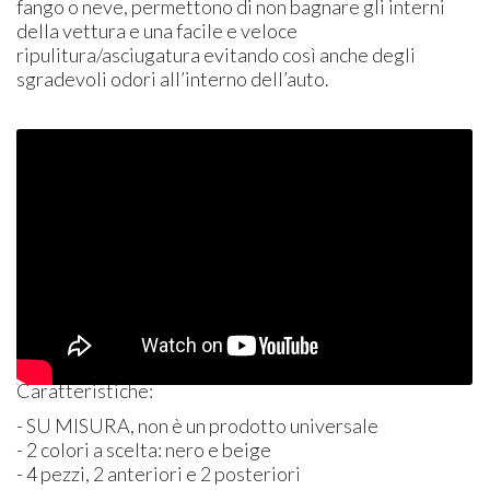
fango o neve, permettono di non bagnare gli interni
della vettura e una facile e veloce
ripulitura/asciugatura evitando così anche degli
sgradevoli odori all’interno dell’auto.
Caratteristiche:
- SU
MISURA
, non è un prodotto universale
- 2 colori a scelta: nero e beige
- 4 pezzi, 2 anteriori e 2 posteriori