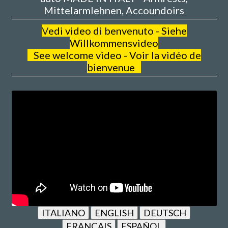
Mittelarmlehnen, Accoundoirs
V
edi video di benvenuto - Siehe
Willkommensvideo
See welcome video - Voir la vidéo de
bienvenue
ITALIANO
ENGLISH
DEUTSCH
FRANÇAIS
ESPAÑOL