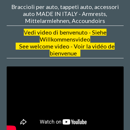
Braccioli per auto, tappeti auto, accessori
auto MADE IN ITALY - Armrests,
Mittelarmlehnen, Accoundoirs
V
edi video di benvenuto - Siehe
Willkommensvideo
See welcome video - Voir la vidéo de
bienvenue