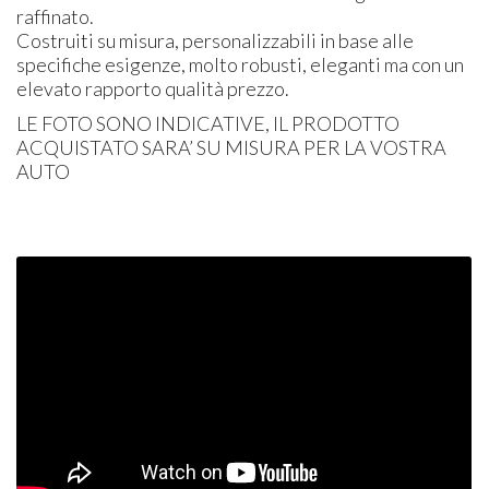
raffinato.
Costruiti su misura, personalizzabili in base alle
specifiche esigenze, molto robusti, eleganti ma con un
elevato rapporto qualità prezzo.
LE
FOTO
SONO
INDICATIVE
, IL
PRODOTTO
ACQUISTATO
SARA’ SU
MISURA
PER
LA
VOSTRA
AUTO