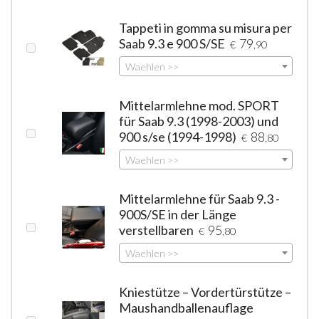
Tappeti in gomma su misura per
Saab 9.3 e 900 S/SE
79
€
,90
Waehlen >>
Mittelarmlehne mod. SPORT
für Saab 9.3 (1998-2003) und
900 s/se (1994-1998)
88
€
,80
Waehlen >>
Mittelarmlehne für Saab 9.3 -
900S/SE in der Länge
verstellbaren
95
€
,80
Waehlen >>
Kniestütze – Vordertürstütze –
Maushandballenauflage