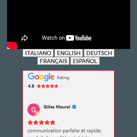
ITALIANO
ENGLISH
DEUTSCH
FRANÇAIS
ESPAÑOL