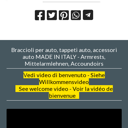
Braccioli per auto, tappeti auto, accessori
auto MADE IN ITALY - Armrests,
Mittelarmlehnen, Accoundoirs
V
edi video di benvenuto - Siehe
Willkommensvideo
See welcome video - Voir la vidéo de
bienvenue