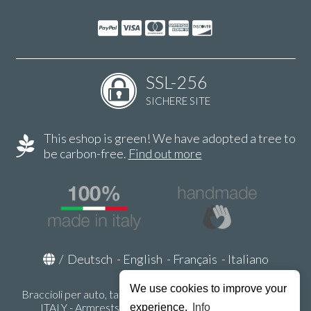
SSL-256
SICHERE SITE
This eshop is green! We have adopted a tree to
be carbon-free.
Find out more
/
Deutsch
-
English
-
Français
-
Italiano
We use cookies to improve your
Braccioli per auto, tappeti auto, accessori auto MADE IN
ITALY - Armrests, Mittelarmlehnen, Accoundoirs -
experience.
Info