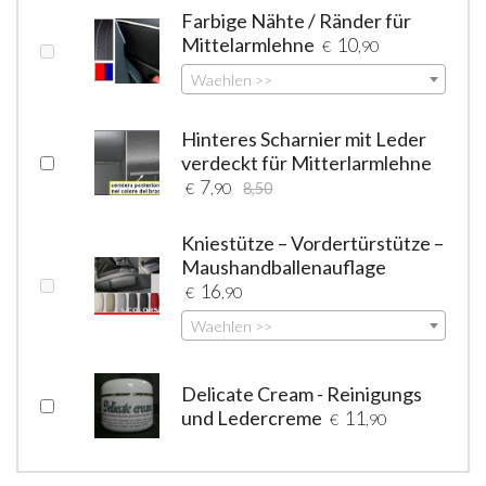
Farbige Nähte / Ränder für
Mittelarmlehne
10
€
,90
Waehlen >>
Hinteres Scharnier mit Leder
verdeckt für Mitterlarmlehne
7
€
,90
8,50
Kniestütze – Vordertürstütze –
Maushandballenauflage
16
€
,90
Waehlen >>
Delicate Cream - Reinigungs
und Ledercreme
11
€
,90