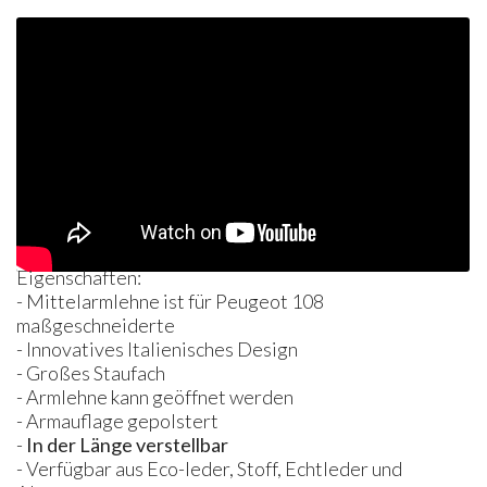
Eigenschaften:
- Mittelarmlehne ist für Peugeot 108
maßgeschneiderte
- Innovatives Italienisches Design
- Großes Staufach
- Armlehne kann geöffnet werden
- Armauflage gepolstert
-
In der Länge verstellbar
- Verfügbar aus Eco-leder, Stoff, Echtleder und