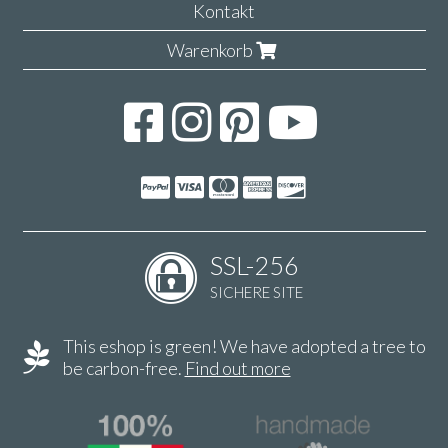
Kontakt
Warenkorb
SSL-256
SICHERE SITE
This eshop is green! We have adopted a tree to
be carbon-free.
Find out more