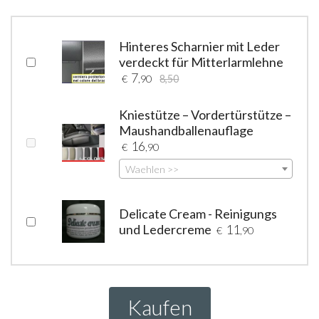
Hinteres Scharnier mit Leder
verdeckt für Mitterlarmlehne
7
€
,90
8,50
Kniestütze – Vordertürstütze –
Maushandballenauflage
16
€
,90
Waehlen >>
Delicate Cream - Reinigungs
und Ledercreme
11
€
,90
Kaufen