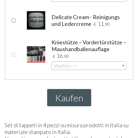
Delicate Cream - Reinigungs
und Ledercreme
11
€
,90
Kniestütze – Vordertürstütze –
Maushandballenauflage
16
€
,90
Waehlen >>
Kaufen
Set di tappeti in 4 pezzi su misura prodotti in Italia su
materiale stampato in Italia.