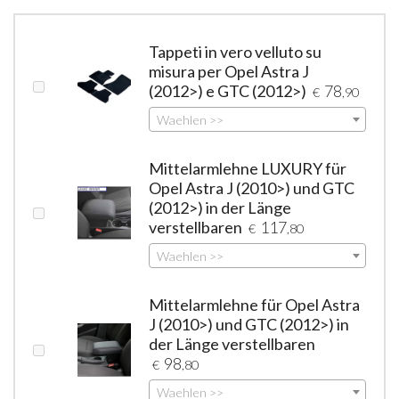
Tappeti in vero velluto su
misura per Opel Astra J
(2012>) e GTC (2012>)
78
€
,90
Waehlen >>
Mittelarmlehne LUXURY für
Opel Astra J (2010>) und GTC
(2012>) in der Länge
verstellbaren
117
€
,80
Waehlen >>
Mittelarmlehne für Opel Astra
J (2010>) und GTC (2012>) in
der Länge verstellbaren
98
€
,80
Waehlen >>