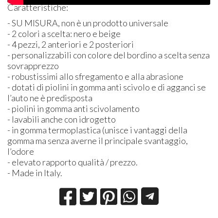
Caratteristiche:
- SU
MISURA
, non è un prodotto universale
- 2 colori a scelta: nero e beige
- 4 pezzi, 2 anteriori e 2 posteriori
- personalizzabili con colore del bordino a scelta senza
sovrapprezzo
- robustissimi allo sfregamento e alla abrasione
- dotati di piolini in gomma anti scivolo e di agganci se
l’auto ne è predisposta
- piolini in gomma anti scivolamento
- lavabili anche con idrogetto
- in gomma termoplastica (unisce i vantaggi della
gomma ma senza averne il principale svantaggio,
l’odore
- elevato rapporto qualità / prezzo.
- Made in Italy.