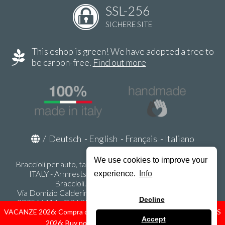
SSL-256
SICHERE SITE
This eshop is green! We have adopted a tree to
be carbon-free.
Find out more
/
Deutsch
-
English
-
Français
-
Italiano
We use cookies to improve your
Braccioli per auto, tappeti auto, accessori auto MADE IN
ITALY - Armrests, Mittelarmlehnen, Accoundoirs -
experience.
Info
Braccioli.it - P.Iva IT02178470353
Via Domizio Calderini 8 int. 1 - 37131 Verona (VR) - Italy -
Decline
337566414 - ORARI UFFICIO 9:00-12:00, 15:00-18:00,
LUNEDI' - VENERDI' -
info@braccioli-italy-armrests.com
VACANZE 2026: Compra ora spediremo dal 31 Agosto! — HOLIDAYS
Accept
2026: Buy now, we ship from August 31st!
Ecommerce creato con
Scontrino.com