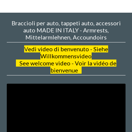
Braccioli per auto, tappeti auto, accessori
auto MADE IN ITALY - Armrests,
Mittelarmlehnen, Accoundoirs
V
edi video di benvenuto - Siehe
Willkommensvideo
See welcome video - Voir la vidéo de
bienvenue