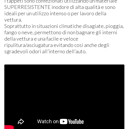
I tappeti sono confezionati utilizzando un materiale
SUPER
RESISTENTE
inodore di alta qualità e sono
ideali per un utilizzo intenso o per lavoro della
vettura.
Soprattutto in situazioni climatiche disagiate, pioggia,
fango o neve, permettono di non bagnare gli interni
della vettura e una facile e veloce
ripulitura/asciugatura evitando così anche degli
sgradevoli odori all’interno dell’auto.