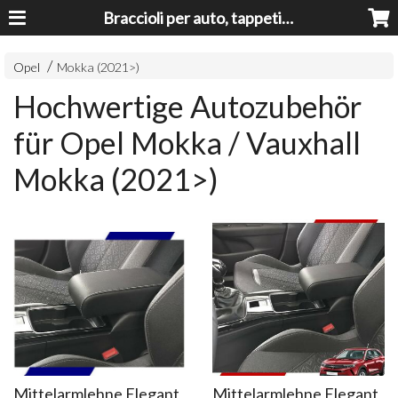
Braccioli per auto, tappeti auto, accessori auto MADE IN ITALY - Armrests, Mittelarmlehnen, Accoundoirs
Opel
Mokka (2021>)
Hochwertige Autozubehör
für Opel Mokka / Vauxhall
Mokka (2021>)
Mittelarmlehne Elegant
Mittelarmlehne Elegant