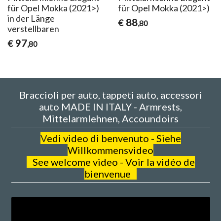
für Opel Mokka (2021>)
für Opel Mokka (2021>)
in der Länge
88
€
,80
verstellbaren
97
€
,80
Braccioli per auto, tappeti auto, accessori
auto MADE IN ITALY - Armrests,
Mittelarmlehnen, Accoundoirs
V
edi video di benvenuto - Siehe
Willkommensvideo
See welcome video - Voir la vidéo de
bienvenue