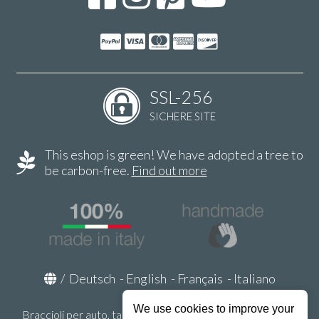
SSL-256
SICHERE SITE
This eshop is green! We have adopted a tree to
be carbon-free.
Find out more
/
Deutsch
-
English
-
Français
-
Italiano
We use cookies to improve your
Braccioli per auto, tappeti auto, accessori auto MADE IN