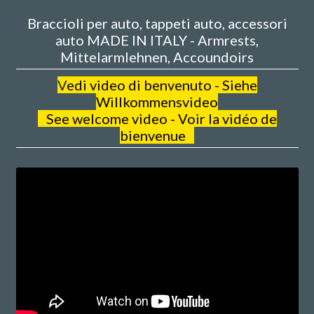
Braccioli per auto, tappeti auto, accessori
auto MADE IN ITALY - Armrests,
Mittelarmlehnen, Accoundoirs
V
edi video di benvenuto - Siehe
Willkommensvideo
See welcome video - Voir la vidéo de
bienvenue