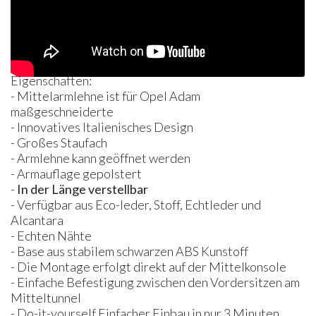
Eigenschaften:
- Mittelarmlehne ist für Opel Adam
maßgeschneiderte
- Innovatives Italienisches Design
- Großes Staufach
- Armlehne kann geöffnet werden
- Armauflage gepolstert
-
In der Länge verstellbar
- Verfügbar aus Eco-leder, Stoff, Echtleder und
Alcantara
- Echten Nähte
- Base aus stabilem schwarzen ABS Kunstoff
- Die Montage erfolgt direkt auf der Mittelkonsole
- Einfache Befestigung zwischen den Vordersitzen am
Mitteltunnel
- Do-it-yourself Einfacher Einbau in nur 3 Minuten