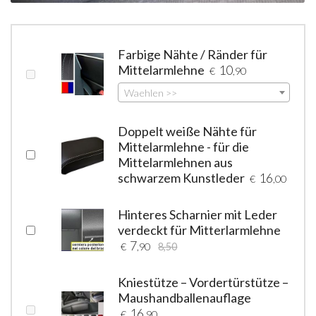
Farbige Nähte / Ränder für
Mittelarmlehne
10
€
,90
Waehlen >>
Doppelt weiße Nähte für
Mittelarmlehne - für die
Mittelarmlehnen aus
schwarzem Kunstleder
16
€
,00
Hinteres Scharnier mit Leder
verdeckt für Mitterlarmlehne
7
€
,90
8,50
Kniestütze – Vordertürstütze –
Maushandballenauflage
16
€
,90