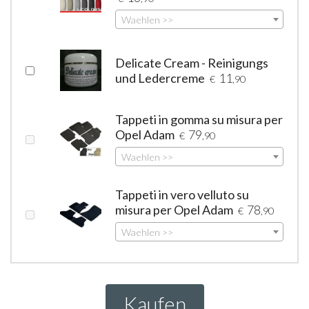
Waehlen >>
Delicate Cream - Reinigungs
und Ledercreme
11
€
,90
Tappeti in gomma su misura per
Opel Adam
79
€
,90
Waehlen >>
Tappeti in vero velluto su
misura per Opel Adam
78
€
,90
Waehlen >>
Kaufen