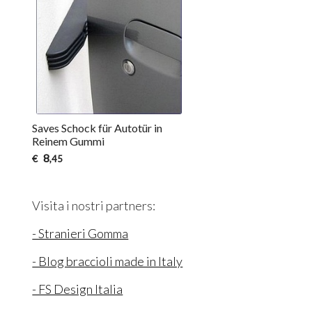
Saves Schock für Autotür in
Reinem Gummi
8
€
,45
Visita i nostri partners:
- Stranieri Gomma
- Blog braccioli made in Italy
- FS Design Italia