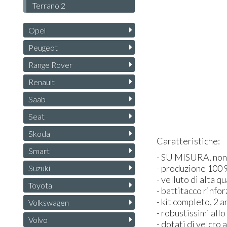
Terrano 2
Opel
Peugeot
Range Rover
Renault
Saab
Seat
Skoda
Caratteristiche:
Smart
- SU
MISURA
, no
- produzione 100 %
Suzuki
- velluto di alta qu
Toyota
- battitacco rinfo
- kit completo, 2 a
Volkswagen
- robustissimi all
Volvo
- dotati di velcro 