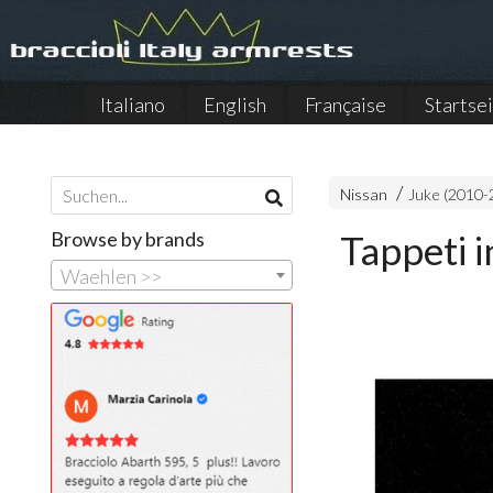
Italiano
English
Française
Startse
Nissan
Juke (2010-
Browse by brands
Tappeti i
Waehlen >>