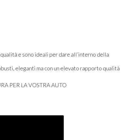
 qualità e sono ideali per dare all’interno della
robusti, eleganti ma con un elevato rapporto qualità
URA
PER
LA
VOSTRA
AUTO