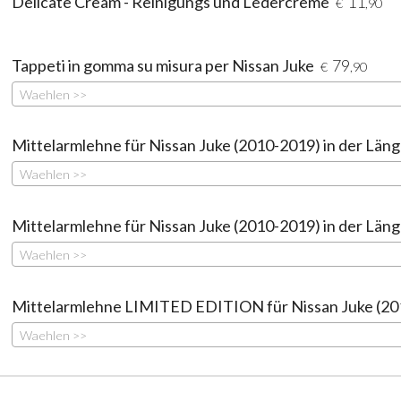
Delicate Cream - Reinigungs und Ledercreme
11
€
,90
Tappeti in gomma su misura per Nissan Juke
79
€
,90
Waehlen >>
Mittelarmlehne für Nissan Juke (2010-2019) in der Läng
Waehlen >>
Mittelarmlehne für Nissan Juke (2010-2019) in der Läng
Waehlen >>
Mittelarmlehne LIMITED EDITION für Nissan Juke (201
Waehlen >>