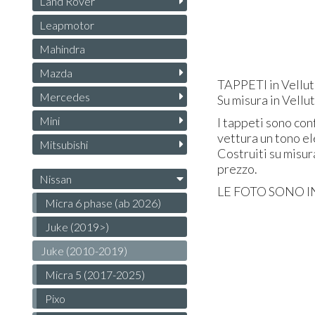
Land Rover
Leapmotor
Mahindra
Mazda
TAPPETI
in Vellut
Mercedes
Su misura in Vellu
Mini
I tappeti sono conf
vettura un tono el
Mitsubishi
Costruiti su misur
prezzo.
Nissan
LE
FOTO
SONO
I
Micra 6 phase (ab 2026)
Juke (2019>)
Juke (2010-2019)
Micra 5 (2017-2025)
Pixo