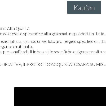
Kaufen
o di Alta Qualità
to ad elevato spessore e alta grammatura prodotti in Italia.
ezionati utilizzando un velluto anallergico specifico di alta
egante e raffinato.
a, personalizzabili in base alle specifiche esigenze, molto 
NDICATIVE
, IL
PRODOTTO
ACQUISTATO
SARA’ SU
MIS