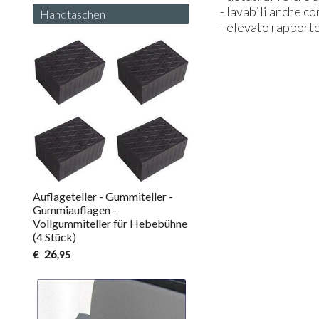
- lavabili anche c
Handtaschen
- elevato rapporto
Auflageteller - Gummiteller -
Gummiauflagen -
Vollgummiteller für Hebebühne
(4 Stück)
26
€
,95