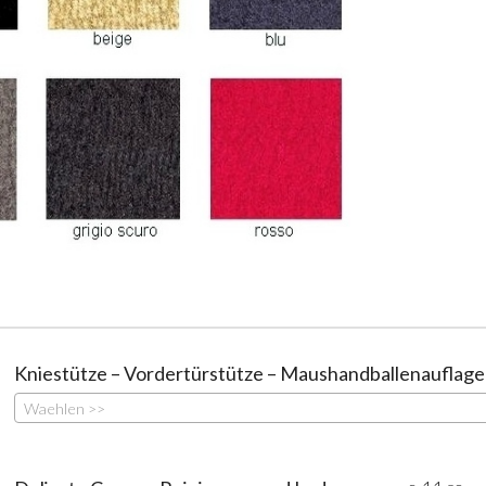
Kniestütze – Vordertürstütze – Maushandballenauflage
Waehlen >>