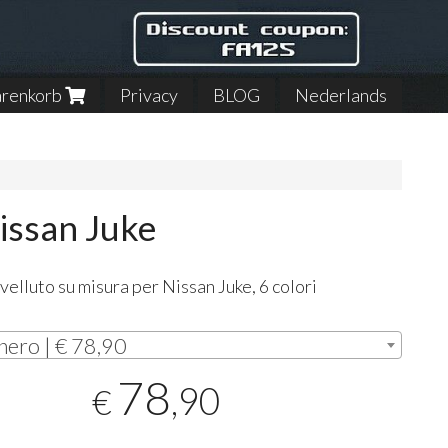
renkorb
Privacy
BLOG
Nederlands
Nissan Juke
 velluto su misura per Nissan Juke, 6 colori
i
nero | € 78,90
78
,90
€