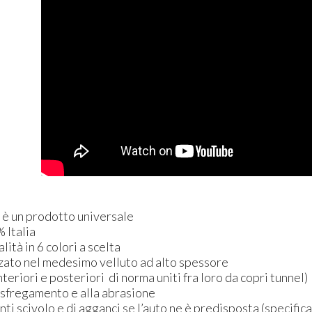
n è un prodotto universale
 Italia
alità in 6 colori a scelta
rzato nel medesimo velluto ad alto spessore
nteriori e posteriori di norma uniti fra loro da copri tunnel)
o sfregamento e alla abrasione
anti scivolo e di agganci se l’auto ne è predisposta (specific