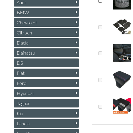
Audi
BMW
Chevrolet
Citroen
Dacia
Daihatsu
DS
Fiat
Ford
Hyundai
Jaguar
Kia
Lancia