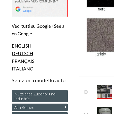
Vedi tutti su Google
/
See all
on Google
ENGLISH
DEUTSCH
FRANÇAIS
ITALIANO
Seleziona modello auto
Nützliches Zubehör und
Industrie
Alfa Romeo